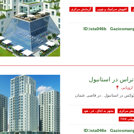
ز
کفپوش سرامیک و چوبی
گرمایش مرکزی
ID:ista046b
Gaziosmanp
 تراس در استانبول
 لوکس در استانبول . در قاصی عثمان
یش مرکزی
مجهز به اجاق ، فر ، هود
بانی 7/24
ID:ista046e
Gaziosmanp