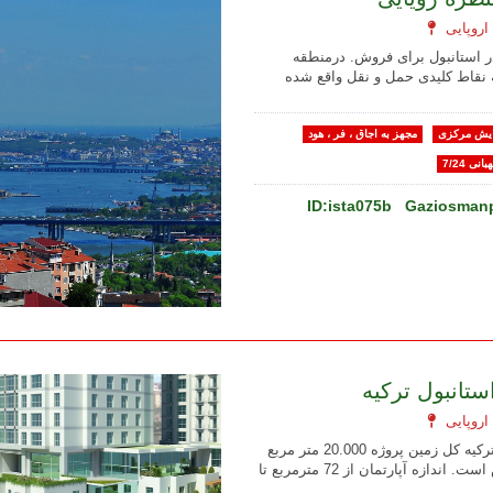
در استانبول برای فروش. درمنطقه
 نقاط کلیدی حمل و نقل واقع شده
یش مرکزی
مجهز به اجاق ، فر ، هود
بانی 7/24
ID:ista075b
Gaziosmanp
ستانبول ترکیه
خرید آپارتمان در استانبول ترکیه کل زمین پروژه 20.000 متر مربع
با 732 آپارتمان برای فروش است. اندازه آپارتمان از 72 مترمربع تا