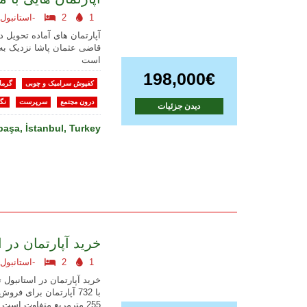
1
2
استانبول اروپایی-
آپارتمان های آماده تحویل 
قاضی عثمان پاشا نزدیک به
است
198,000€
کفپوش سرامیک و چوبی
گرما
درون مجتمع
سرپرست
نگه
دیدن جزئیات
aşa, İstanbul, Turkey
خرید آپارتمان در ا
1
2
استانبول اروپایی-
255 مترمربع متفاوت است