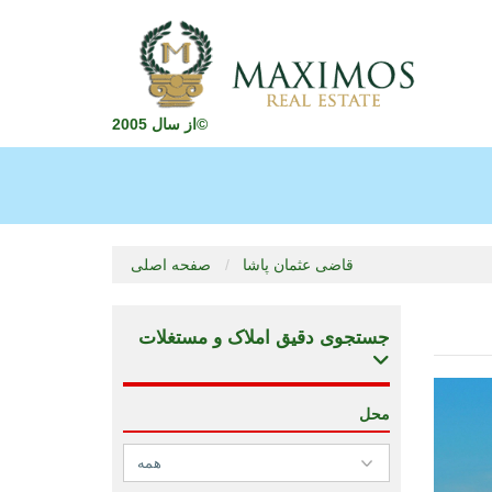
از سال 2005©
قاضی عثمان پاشا
صفحه اصلی
جستجوی دقیق املاک و مستغلات
محل