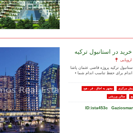
خرید در استانبول ترکیه
استانبول ترکیه پروژه قاضی عثمان پاشا
اندام برای حفظ تناسب اندام شما ⦁
یش مرکزی
مجهز به اجاق ، فر ، هود
ع
سالن ورزشی
ID:ista453c
Gaziosmanp