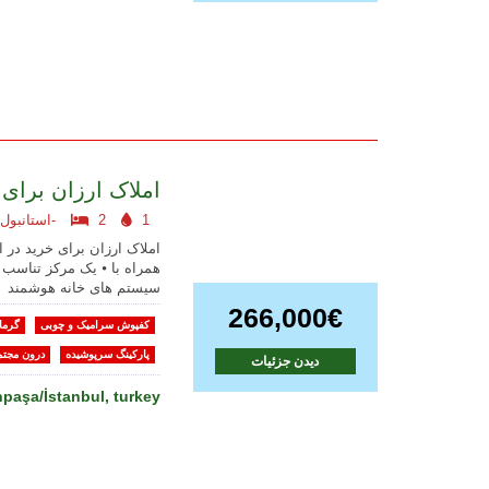
املاک ارزان برای 
1
2
استانبول اروپایی-
املاک ارزان برای خرید در 
همراه با ⦁ یک مرکز تناسب 
سیستم های خانه هوشمند
266,000€
کفپوش سرامیک و چوبی
گرما
پارکینگ سرپوشیده
درون مجتم
دیدن جزئیات
aşa/İstanbul, turkey