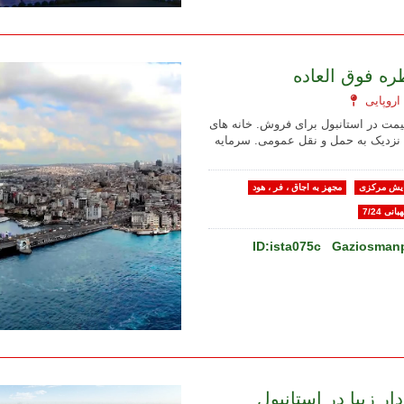
ره فوق العاده
قیمت در استانبول برای فروش. خانه های
 نزدیک به حمل و نقل عمومی. سرمایه
یش مرکزی
مجهز به اجاق ، فر ، هود
بانی 7/24
ID:ista075c
Gaziosmanp
ار زیبا در استانبول