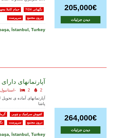
205,000€
نگهبانی 7/24
حمام کاملا مجه
درون مجتمع
سرپرست
دیدن جزئیات
aşa, İstanbul, Turkey
آپارتمانهای دارای
2
2
استانبول اروپایی-
آپارتمانهای آماده ی تحویل
پاشا
کفپوش سرامیک و چوبی
گرما
264,000€
درون مجتمع
سرپرست
نگه
دیدن جزئیات
aşa, İstanbul, Turkey