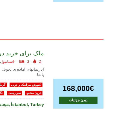
ملک برای خرید در 
2
3
استانبول اروپایی-
آپارتمانهای آماده ی تحویل
پاشا
کفپوش سرامیک و چوبی
گرما
168,000€
درون مجتمع
سرپرست
نگه
دیدن جزئیات
aşa, İstanbul, Turkey