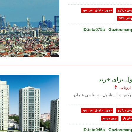
یش مرکزی
مجهز به اجاق ، فر ، هود
بانی 7/24
ID:ista075a
Gaziosmanp
بول برای خرید
 لوکس در استانبول . در قاصی عثمان
یش مرکزی
مجهز به اجاق ، فر ، هود
ضای باز
درون مجتمع
ID:ista046a
Gaziosmanp