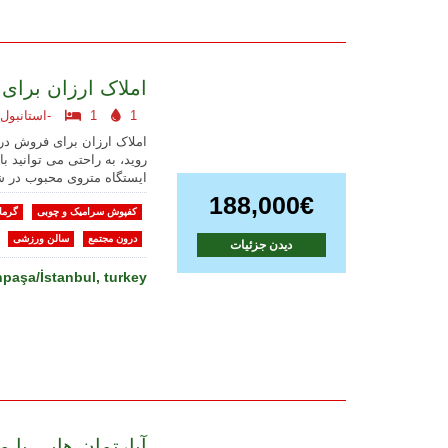
املاک ارزان برای
1
1
استانبول اروپایی-
املاک ارزان برای فروش در 
روید، به راحتی می توانید با
ایستگاه متروی محبوب در ش
188,000€
کفپوش سرامیک و چوبی
گرما
درون مجتمع
سالن ورزشی
دیدن جزئیات
aşa/İstanbul, turkey
آپارتمان هایی با 