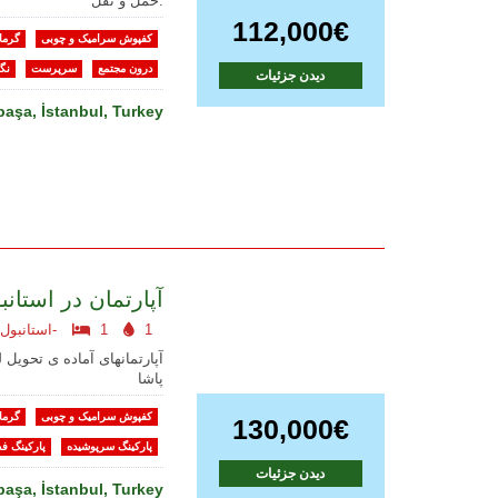
حمل و نقل.
112,000€
کفپوش سرامیک و چوبی
گرما
درون مجتمع
سرپرست
نگه
دیدن جزئیات
aşa, İstanbul, Turkey
آپارتمان در استان
1
1
استانبول اروپایی-
آپارتمانهای آماده ی تحویل
پاشا
کفپوش سرامیک و چوبی
گرما
130,000€
پارکینگ سرپوشیده
پارکینگ ف
دیدن جزئیات
aşa, İstanbul, Turkey