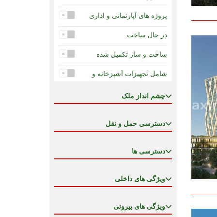
در دست ساخت - اقساط 24
ماه
پروژه های آپارتمانی و اداری
در دست ساخت -اقساط 120
در حال ساخت
ماه
ساخت و ساز تکمیل شده
شامل تجهیزات آشپزخانه و
تهویه
چشم انداز ملک
ضمانت درآمد اجاره
ضمانت دولت برای تکمیل
دسترسی حمل و نقل
کاهش قیمت
دسترسی ها
مزیت قیمتی جهت سرمایه
گذاری
ویژگی های داخلی
مسکونی ، اداری ، تجاری : یک
پروژه مدرن و چند منظوره
ویژگی های بیرونی
ملک خصوصی در هتل