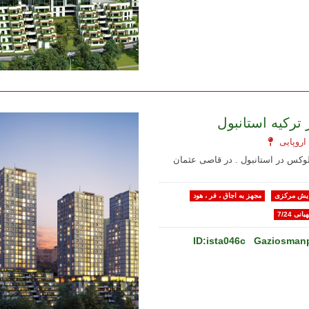
ترکیه استانبول
 لوکس در استانبول . در قاصی عثمان
یش مرکزی
مجهز به اجاق ، فر ، هود
بانی 7/24
ID:ista046c
Gaziosmanp