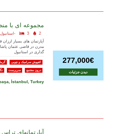
مجموعه ای با منظ
2
3
استانبول اروپایی-
آپارتمان های بسیار ارزان 
مدرن در قاضی عثمان پاشا
گذاری در استانبول
277,000€
کفپوش سرامیک و چوبی
گرما
درون مجتمع
سرپرست
نگه
دیدن جزئیات
aşa, İstanbul, Turkey
آپارتمانهای تراس د