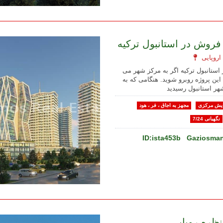
 فروش در استانبول ترکیه
استانبول ترکیه اگر به مرکز شهر می
 این پروژه روبرو شوید. هنگامی که به
هر استانبول رسیدید
یش مرکزی
مجهز به اجاق ، فر ، هود
نگهبانی 7/24
ID:ista453b
Gaziosmanp
منظره رویایی