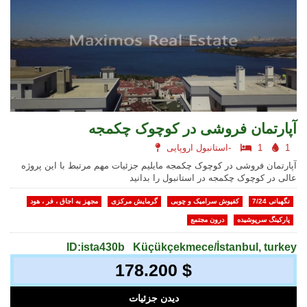
آپارتمان فروشی در کوچوک چکمجه
1
1
استانبول اروپایی-
آپارتمان فروشی در کوچوک چکمجه مایلیم جزئیات مهم مرتبط با این پروژه
عالی در کوچوک چکمجه در استانبول را بدانید
نگهبانی 7/24
کفپوش سرامیک و چوبی
گرمایش مرکزی
مجهز به اجاق ، فر ، هود
پارکینگ سرپوشیده
درون مجتمع
ID:ista430b
Küçükçekmece/İstanbul, turkey
178.200 $
دیدن جزئیات