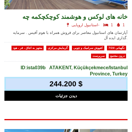
خانه های لوکس و هوشمند کوچکچکمه چه
1
1
استانبول اروپایی-
آپارتمان های استانبول معاصر برای فروش همراه با هوم آفیس . سرمایه
گذاری ایده آل.
نگهبانی 7/24
کفپوش سرامیک و چوبی
گرمایش مرکزی
مجهز به اجاق ، فر ، هود
درون مجتمع
سرپرست
ID:ista039b
ATAKENT, Küçükçekmece/Istanbul
Province, Turkey
244.200 $
دیدن جزئیات