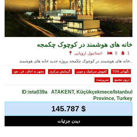
خانه های هوشمند در کوچوک چکمجه
1
0
استانبول اروپایی-
خانه های هوشمند در کوچوک چکمجه پروژه جدید خانه های هوشمند..
نگهبانی 7/24
کفپوش سرامیک و چوبی
گرمایش مرکزی
مجهز به اجاق ، فر ، هود
درون مجتمع
سرپرست
ID:ista039a
ATAKENT, Küçükçekmece/Istanbul
Province, Turkey
145.787 $
دیدن جزئیات