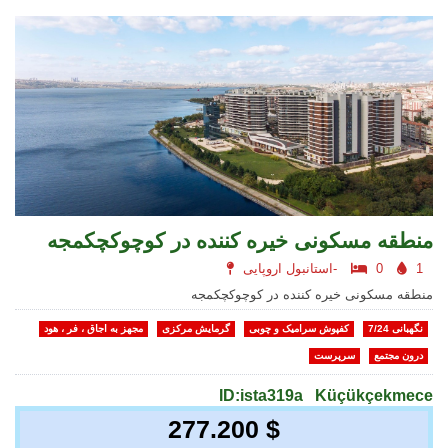
منطقه مسکونی خیره کننده در کوچوکچکمجه
1
0
استانبول اروپایی-
منطقه مسکونی خیره کننده در کوچوکچکمجه
نگهبانی 7/24
کفپوش سرامیک و چوبی
گرمایش مرکزی
مجهز به اجاق ، فر ، هود
درون مجتمع
سرپرست
ID:ista319a
Küçükçekmece
277.200 $