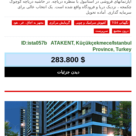
آپارتمانهای فروشی در استانبول با منظره دریاچه. در حاشیه دریاچه کوچوک
چکمجه ، نزدیک دریا و فرودگاه واقع شده است. یک انتخاب عالی برای
سرمایه گذاری. آماده تحویل
نگهبانی 7/24
کفپوش سرامیک و چوبی
گرمایش مرکزی
مجهز به اجاق ، فر ، هود
درون مجتمع
سرپرست
ID:ista057b
ATAKENT, Küçükçekmece/Istanbul
Province, Turkey
283.800 $
دیدن جزئیات