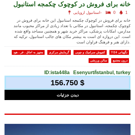
خانه برای فروش در کوچوک چکمجه استانبول
1
0
استانبول اروپایی-
خانه برای فروش در کوچوک چکمجه استانبول این خانه برای فروش در
کوچوک چکمجه، استانبول در مکانی با تعداد زیادی از مراکز محبوب مانند
مدارس، امکانات پزشکی، مراکز خرید شهر و همچنین مساجد واقع شده
است. این دروازه ای است به بیشتر مکان های جالب استانبول، ترکیه که
دارای هنر و فرهنگ فراوان است.
نگهبانی 7/24
کفپوش سرامیک و چوبی
گرمایش مرکزی
مجهز به اجاق ، فر ، هود
درون مجتمع
سالن ورزشی
ID:ista448a
Esenyurt/İstanbul, turkey
156.750 $
دیدن جزئیات