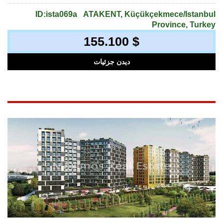
ID:ista069a
ATAKENT, Küçükçekmece/Istanbul
Province, Turkey
155.100 $
دیدن جزئیات