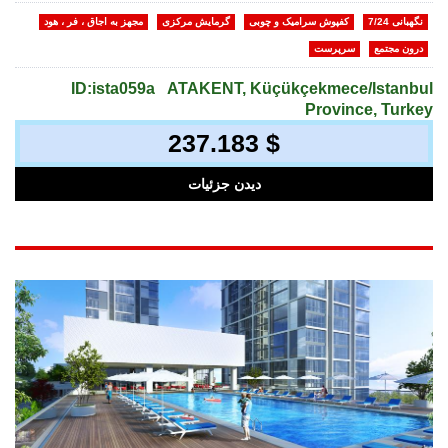
نگهبانی 7/24
کفپوش سرامیک و چوبی
گرمایش مرکزی
مجهز به اجاق ، فر ، هود
درون مجتمع
سرپرست
ID:ista059a
ATAKENT, Küçükçekmece/Istanbul
Province, Turkey
237.183 $
دیدن جزئیات