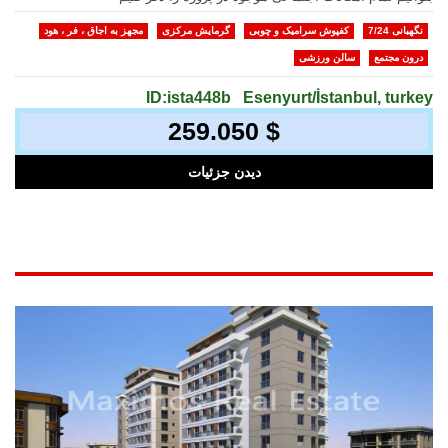
نگهبانی 7/24
کفپوش سرامیک و چوبی
گرمایش مرکزی
مجهز به اجاق ، فر ، هود
درون مجتمع
سالن ورزشی
ID:ista448b
Esenyurt/İstanbul, turkey
259.050 $
دیدن جزئیات