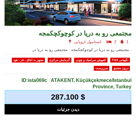
مجتمعی رو به دریا در کوچوکچکمجه
1
2
استانبول اروپایی-
مجتمعی رو به دریا در کوچوکچکمجه مجتمعی رو به دریا در..
نگهبانی 7/24
کفپوش سرامیک و چوبی
گرمایش مرکزی
مجهز به اجاق ، فر ، هود
درون مجتمع
سرپرست
ID:ista069c
ATAKENT, Küçükçekmece/Istanbul
Province, Turkey
287.100 $
دیدن جزئیات