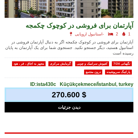
آپارتمان برای فروشی در کوچوک چکمجه
1
2
استانبول اروپایی-
آپارتمان برای فروشی در کوچوک چکمجه اگر به دنبال آپارتمان فروشی در
استانبول هستید، دیگر جستجو نکنید. جستجوی شما برای یک آپارتمان به پایان
رسیده است
نگهبانی 7/24
کفپوش سرامیک و چوبی
گرمایش مرکزی
مجهز به اجاق ، فر ، هود
پارکینگ سرپوشیده
درون مجتمع
ID:ista430c
Küçükçekmece/İstanbul, turkey
270.600 $
دیدن جزئیات