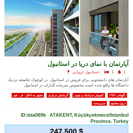
آپارتمان با نمای دریا در استانبول
1
1
استانبول اروپایی-
آپارتمان های دانشجویی برای فروش در استانبول. در کوچوک چکمجه نزدیک
دانشگاه ها واقع شده است.مخصوص سرمایه گذاران در استانبول
نگهبانی 7/24
کفپوش سرامیک و چوبی
گرمایش مرکزی
مجهز به اجاق ، فر ، هود
درون مجتمع
سرپرست
ID:ista069b
ATAKENT, Küçükçekmece/Istanbul
Province, Turkey
247.500 $