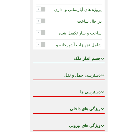
در دست ساخت - اقساط 24
ماه
پروژه های آپارتمانی و اداری
در دست ساخت -اقساط 120
در حال ساخت
ماه
ساخت و ساز تکمیل شده
شامل تجهیزات آشپزخانه و
تهویه
چشم انداز ملک
ضمانت درآمد اجاره
ضمانت دولت برای تکمیل
دسترسی حمل و نقل
کاهش قیمت
دسترسی ها
مزیت قیمتی جهت سرمایه
گذاری
ویژگی های داخلی
مسکونی ، اداری ، تجاری : یک
پروژه مدرن و چند منظوره
ویژگی های بیرونی
ملک خصوصی در هتل