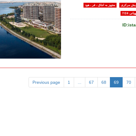
یش مرکزی
مجهز به اجاق ، فر ، هود
بانی 7/24
ID:ist
Previous page
1
...
67
68
69
70