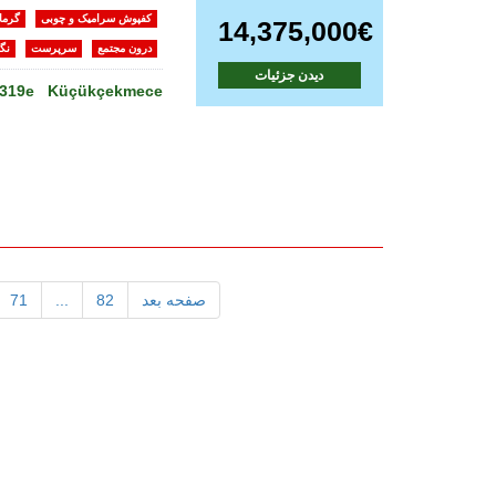
کفپوش سرامیک و چوبی
گرما
14,375,000€
درون مجتمع
سرپرست
نگه
دیدن جزئیات
a319e
Küçükçekmece
صفحه بعد
82
...
71