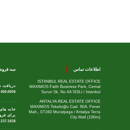
اطلاعات تماس
سه فروش ب
ISTANBUL REAL ESTATE OFFICE
دریافت ش
MAXIMOS Fatih Business Park, Cemal
Sururi Sk. No:4A SISLI / Istanbul
400.000$
ANTALYA REAL ESTATE OFFICE
MAXIMOS Tekelioğlu Cad. 90A, Fener
خانه های
Mah., 07160 Muratpaşa / Antalya Terra
برای فر
City Mall (100m)
237.183$