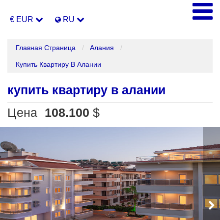
€ EUR
RU
Главная Страница
Алания
Купить Квартиру В Алании
купить квартиру в алании
Цена
108.100
$