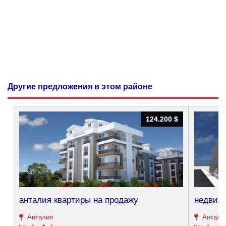
Другие предложения в этом районе
124.200 $
124.200 $
анталия квартиры на продажу
недвижи
Анталия
Антали