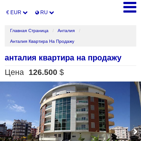
€ EUR
RU
Главная Страница
Анталия
Анталия Квартира На Продажу
анталия квартира на продажу
Цена
126.500
$