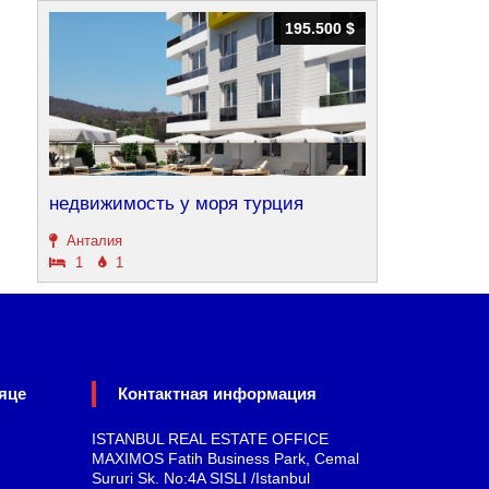
195.500 $
195.500 $
недвижимость у моря турция
Анталия
1
1
яце
Контактная информация
ISTANBUL REAL ESTATE OFFICE
MAXIMOS Fatih Business Park, Cemal
Sururi Sk. No:4A SISLI /Istanbul