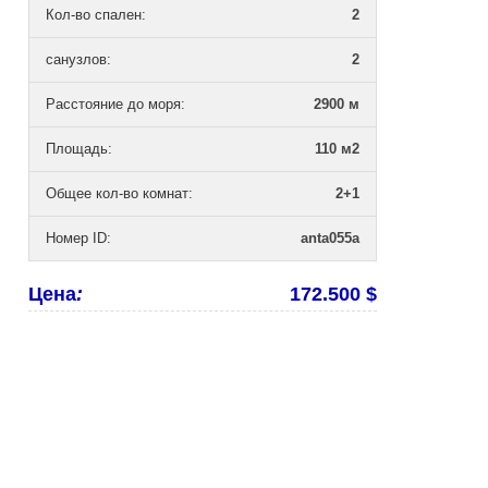
Кол-во спален
:
2
санузлов
:
2
Расстояние до моря
:
2900 м
Площадь
:
110 м2
Общее кол-во комнат
:
2+1
Номер ID
:
anta055a
Цена
:
172.500 $