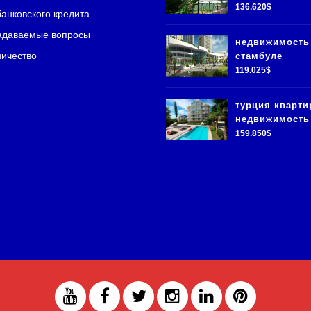
136.620$
банковского кредита
адаваемые вопросы
недвижимость
ичество
стамбуле
119.025$
турция кварт
недвижимость
159.850$