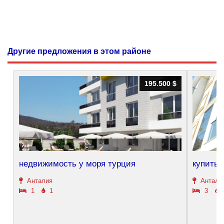
Другие предложения в этом районе
195.500 $
195.500 $
недвижимость у моря турция
купить 
Анталия
Антали
1
1
3