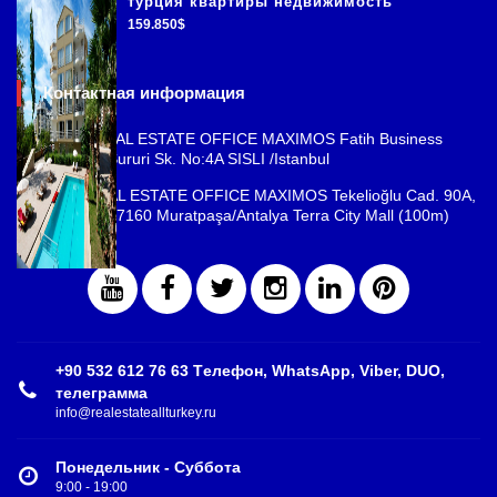
турция квартиры недвижимость
159.850$
Контактная информация
ISTANBUL REAL ESTATE OFFICE MAXIMOS Fatih Business
Park, Cemal Sururi Sk. No:4A SISLI /Istanbul
ANTALYA REAL ESTATE OFFICE MAXIMOS Tekelioğlu Cad. 90A,
Fener Mah., 07160 Muratpaşa/Antalya Terra City Mall (100m)
+90 532 612 76 63 Tелефон, WhatsApp, Viber, DUO,
телеграмма
info@realestateallturkey.ru
Понедельник - Суббота
9:00 - 19:00