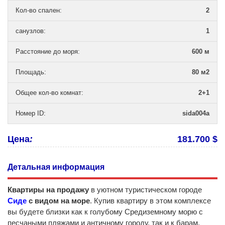
Кол-во спален
:
2
санузлов
:
1
Расстояние до моря
:
600 м
Площадь
:
80 м2
Общее кол-во комнат
:
2+1
Номер ID
:
sida004a
Цена
:
181.700 $
Детальная информация
Квартиры на продажу
в уютном туристическом городе
Сиде
с видом на море
. Купив квартиру в этом комплексе
вы будете близки как к голубому Средиземному морю с
песчаными пляжами и античному городу, так и к барам,