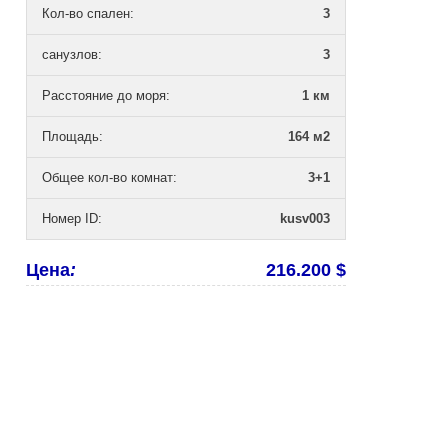
Кол-во спален
:
3
санузлов
:
3
Расстояние до моря
:
1 км
Площадь
:
164 м2
Общее кол-во комнат
:
3+1
Номер ID
:
kusv003
Цена
:
216.200 $