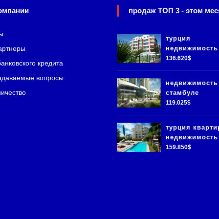
омпании
продаж ТОП 3 - этом мес
ы
турция
артнеры
недвижимость
136.620$
банковского кредита
адаваемые вопросы
недвижимость
ичество
стамбуле
119.025$
турция кварт
недвижимость
159.850$