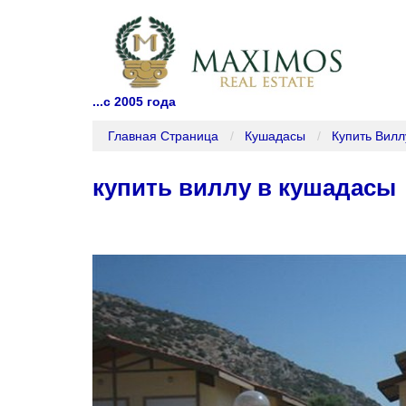
...с 2005 года
Главная Страница
Кушадасы
Купить Вил
купить виллу в кушадасы