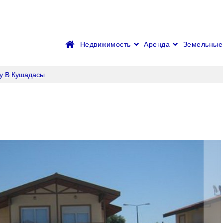
Недвижимость
Аренда
Земельные 
лу В Кушадасы