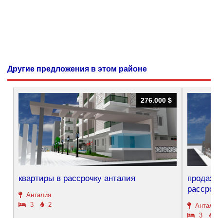
Другие предложения в этом районе
276.000 $
276.000 $
квартиры в рассрочку анталия
продажа
рассроч
Анталия
3
2
Антали
3