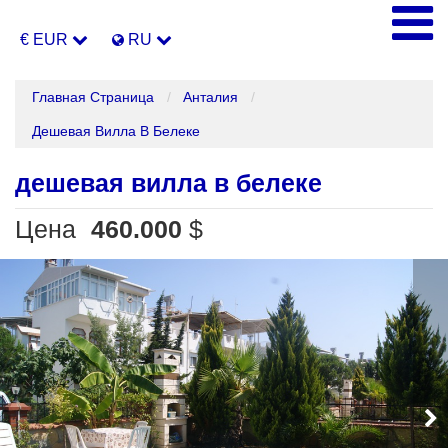
€ EUR
RU
Главная Страница
Анталия
Дешевая Вилла В Белеке
дешевая вилла в белеке
Цена
460.000
$