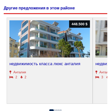
Другие предложения в этом районе
448.500 $
448.500 $
недвижимость класса люкс анталия
недвиж
Анталия
Антали
2
2
3