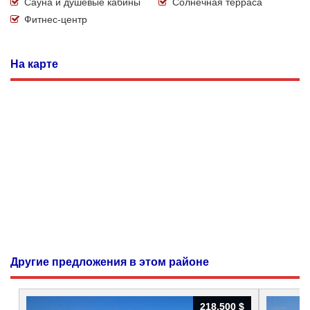
Сауна и душевые кабины
Солнечная терраса
Фитнес-центр
На карте
Другие предложения в этом районе
218.500 $
218.500 $