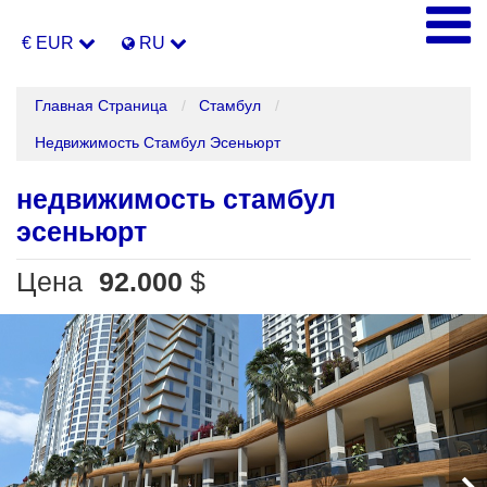
€ EUR
RU
Главная Страница
Стамбул
Недвижимость Стамбул Эсеньюрт
недвижимость стамбул
эсеньюрт
Цена
92.000
$