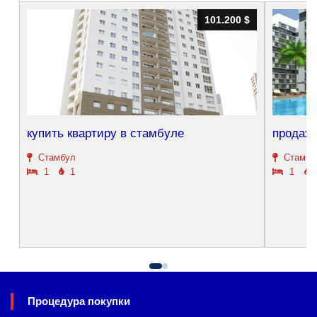
101.200 $
101.200 $
купить квартиру в стамбуле
продажа
Стамбул
Стамбу
1
1
1
Процедура покупки