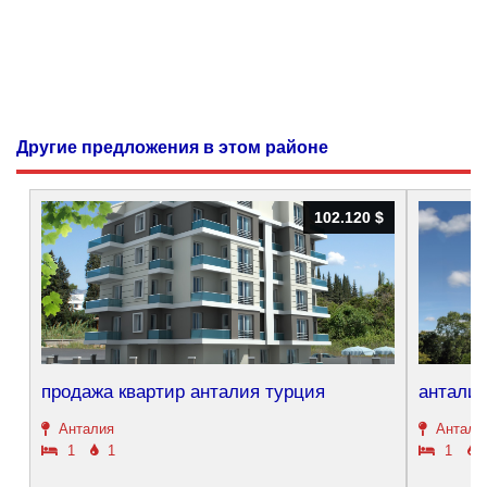
Другие предложения в этом районе
102.120 $
102.120 $
продажа квартир анталия турция
анталия
Анталия
Антали
1
1
1