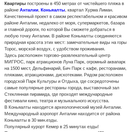
Квартиры
построены в 450 метрах от чистейшего пляжа в
районе
Анталии
,
Коньяа
л
ты
, квартал Хурма Лиман.
Качественный проект в самом респектабельном и красивом
районе Анталии, недалеко от моря, супермаркетов, базара
и главной дороги, по которой Вы сможете добраться в
любую точку Анталии. В районе Коньяалты соединяются
природная красота этих мест: замечательные виды на горы
Торос, морской воздух, с удобством проживания.
Здесь расположен торгово–развлекательный центр
МИГРОС, парк атракционов Луна Парк, огромный аквапарк
на 1500 мест, Дельфинарий, Бич Парк с кафе, ресторанами,
пляжами, атракционами, дискотеками. Рядом расположен
городской Парк Культуры и Отдыха, где сосредоточены
самые популярные рестораны города, выставочный зал
Стеклянная пирамида, где проходят международные
фестивали кино, театра и музыкального искусства.
В Коньяалты находится археологический музей Анталии.
Международный аэропорт Анталии находится от района
Коньяалты в 30 мин.езды.
Популярный курорт Кемер в 25 минутах езды!