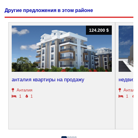
Другие предложения в этом районе
124.200 $
124.200 $
анталия квартиры на продажу
недвижи
Анталия
Антали
1
1
1