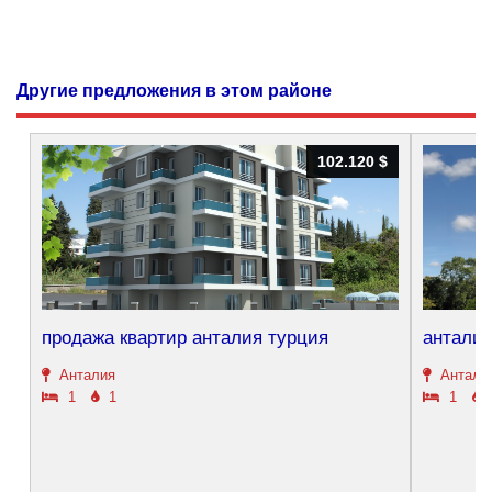
Другие предложения в этом районе
102.120 $
102.120 $
продажа квартир анталия турция
анталия
Анталия
Антали
1
1
1