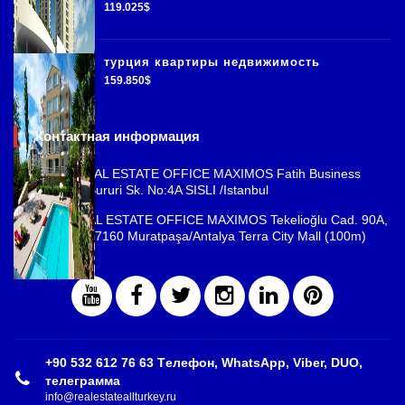
119.025$
турция квартиры недвижимость
159.850$
Контактная информация
ISTANBUL REAL ESTATE OFFICE MAXIMOS Fatih Business
Park, Cemal Sururi Sk. No:4A SISLI /Istanbul
ANTALYA REAL ESTATE OFFICE MAXIMOS Tekelioğlu Cad. 90A,
Fener Mah., 07160 Muratpaşa/Antalya Terra City Mall (100m)
+90 532 612 76 63 Tелефон, WhatsApp, Viber, DUO,
телеграмма
info@realestateallturkey.ru