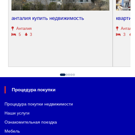
анталия купить недвижимость
квартир
Анталия
Антали
5
3
3
Процедура покупки
Процедура покупки недвижимости
Наши услуги
Ознакомительная поездка
Мебель