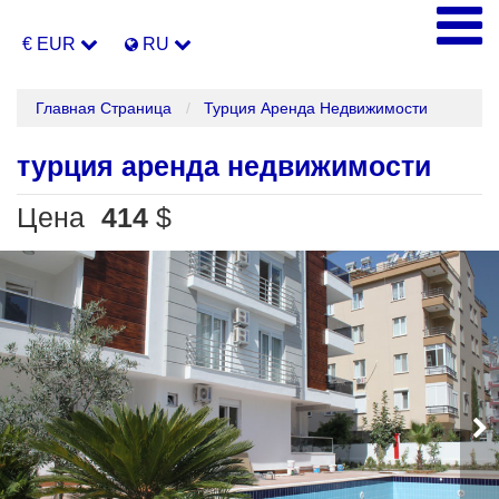
€ EUR
RU
Главная Страница
Турция Аренда Недвижимости
турция аренда недвижимости
Цена
414
$