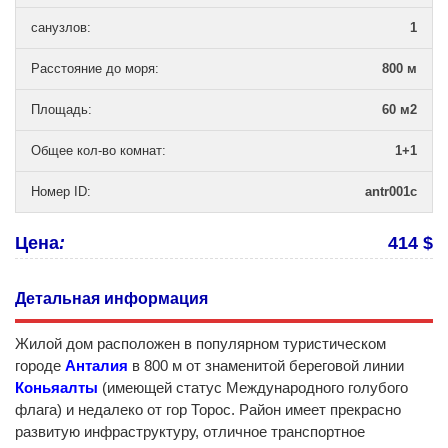
санузлов
:
1
Расстояние до моря
:
800 м
Площадь
:
60 м2
Общее кол-во комнат
:
1+1
Номер ID
:
antr001c
Цена
:
414 $
Детальная информация
Жилой дом расположен в популярном туристическом
городе
Анталия
в 800 м от знаменитой береговой линии
Коньяалты
(имеющей cтaтуc Международнoгo голубoгo
флагa) и недалеко от гор Торос. Район имеет прекрасно
развитую инфраструктуру, отличное транспортное