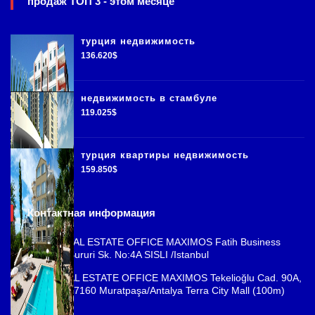
продаж ТОП 3 - этом месяце
турция недвижимость
136.620$
недвижимость в стамбуле
119.025$
турция квартиры недвижимость
159.850$
Контактная информация
ISTANBUL REAL ESTATE OFFICE MAXIMOS Fatih Business
Park, Cemal Sururi Sk. No:4A SISLI /Istanbul
ANTALYA REAL ESTATE OFFICE MAXIMOS Tekelioğlu Cad. 90A,
Fener Mah., 07160 Muratpaşa/Antalya Terra City Mall (100m)