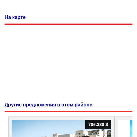
На карте
Другие предложения в этом районе
706.330 $
706.330 $