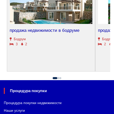
продажа недвижимости в бодруме
продажа
Бодрум
Бодрум
3
2
2
Процедура покупки
Процедура покупки недвижимости
Наши услуги