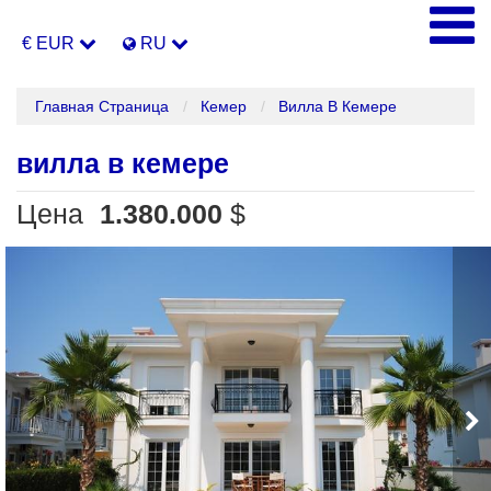
€ EUR
RU
Главная Страница
Кемер
Вилла В Кемере
вилла в кемере
Цена
1.380.000
$