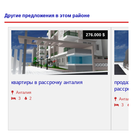
Другие предложения в этом районе
276.000 $
276.000 $
квартиры в рассрочку анталия
продажа
рассроч
Анталия
3
2
Антали
3