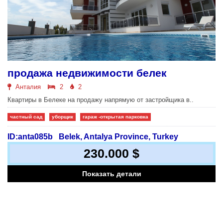
продажа недвижимости белек
Анталия
2
2
Квартиры в Белеке на продажу напрямую от застройщика в..
частный сад
уборщик
гараж -открытая парковка
ID:anta085b
Belek, Antalya Province, Turkey
230.000 $
Показать детали