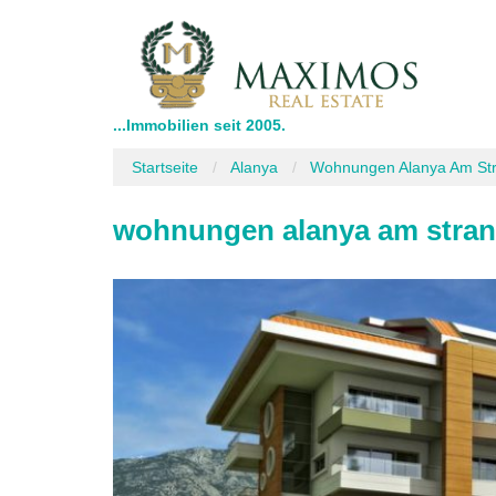
...Immobilien seit 2005.
Startseite
Alanya
Wohnungen Alanya Am Str
wohnungen alanya am stran