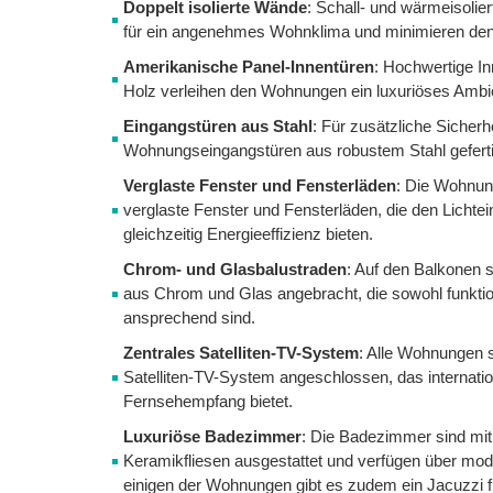
Doppelt isolierte Wände
: Schall- und wärmeisolie
für ein angenehmes Wohnklima und minimieren den
Amerikanische Panel-Innentüren
: Hochwertige In
Holz verleihen den Wohnungen ein luxuriöses Ambi
Eingangstüren aus Stahl
: Für zusätzliche Sicherhe
Wohnungseingangstüren aus robustem Stahl geferti
Verglaste Fenster und Fensterläden
: Die Wohnun
verglaste Fenster und Fensterläden, die den Lichtein
gleichzeitig Energieeffizienz bieten.
Chrom- und Glasbalustraden
: Auf den Balkonen s
aus Chrom und Glas angebracht, die sowohl funktio
ansprechend sind.
Zentrales Satelliten-TV-System
: Alle Wohnungen s
Satelliten-TV-System angeschlossen, das internati
Fernsehempfang bietet.
Luxuriöse Badezimmer
: Die Badezimmer sind mit
Keramikfliesen ausgestattet und verfügen über mo
einigen der Wohnungen gibt es zudem ein Jacuzzi f