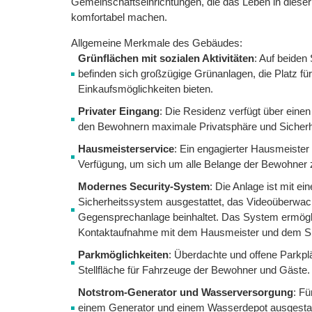
Gemeinschaftseinrichtungen, die das Leben in diese
komfortabel machen.
Allgemeine Merkmale des Gebäudes:
Grünflächen mit sozialen Aktivitäten
: Auf beiden
befinden sich großzügige Grünanlagen, die Platz fü
Einkaufsmöglichkeiten bieten.
Privater Eingang
: Die Residenz verfügt über einen
den Bewohnern maximale Privatsphäre und Sicherhei
Hausmeisterservice
: Ein engagierter Hausmeister
Verfügung, um sich um alle Belange der Bewohner
Modernes Security-System
: Die Anlage ist mit 
Sicherheitssystem ausgestattet, das Videoüberwac
Gegensprechanlage beinhaltet. Das System ermögli
Kontaktaufnahme mit dem Hausmeister und dem Si
Parkmöglichkeiten
: Überdachte und offene Parkpl
Stellfläche für Fahrzeuge der Bewohner und Gäste.
Notstrom-Generator und Wasserversorgung
: Fü
einem Generator und einem Wasserdepot ausgestatte