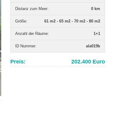
Distanz zum Meer
:
0 km
Grö­ße
:
61 m2 - 65 m2 - 70 m2 - 80 m2
Anzahl der Räume
:
1+1
ID Nummer
:
ala019b
Preis
:
202.400 Euro