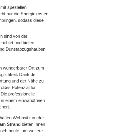
mit speziellen
t nur die Energiekosten
nbringen, sodass diese
n sind von der
ichtet und bieten
 und Dunstabzugshauben.
ein wunderbarer Ort zum
glichkeit. Dank der
attung und der Nähe zu
oßes Potenzial für
Die professionelle
 in einem einwandfreien
chert.
haften Wohnsitz an der
am Strand
bieten Ihnen
noch heute, um weitere