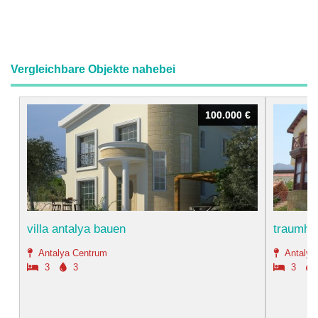
Vergleichbare Objekte nahebei
100.000 €
100.000 €
villa antalya bauen
traumhau
Antalya Centrum
Antalya
3
3
3