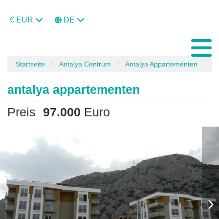
€ EUR
DE
Startseite
Antalya Centrum
Antalya Appartementen
antalya appartementen
Preis
97.000
Euro