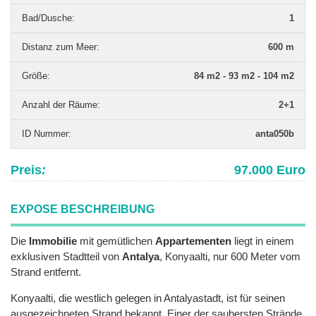
Bad/Dusche
:
1
Distanz zum Meer
:
600 m
Grö­ße
:
84 m2 - 93 m2 - 104 m2
Anzahl der Räume
:
2+1
ID Nummer
:
anta050b
Preis
:
97.000 Euro
EXPOSE BESCHREIBUNG
Die
Immobilie
mit gemütlichen
Appartementen
liegt in einem
exklusiven Stadtteil von
Antalya
, Konyaalti, nur 600 Meter vom
Strand entfernt.
Konyaalti, die westlich gelegen in Antalyastadt, ist für seinen
ausgezeichneten Strand bekannt. Einer der saubersten Strände