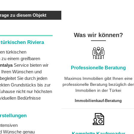
rage zu diesem Objekt
Was wir können?
türkischen Riviera
en türkischen
n zu einem greifbaren
ntalya
Service bieten wir
Professionelle Beratung
h Ihren Wünschen und
begleitet Sie durch jeden
Maximos Immobilien gibt Ihnen eine
professionelle Beratung bezüglich de
ekten Grundstücks bis zur
Immobilien in der Türkei
Zuhause nicht nur höchsten
viduellen Bedürfnisse
Immobilienkauf-Beratung
rstellungen
ntensiven
und Wünsche genau
Komplette Kaufprozdur