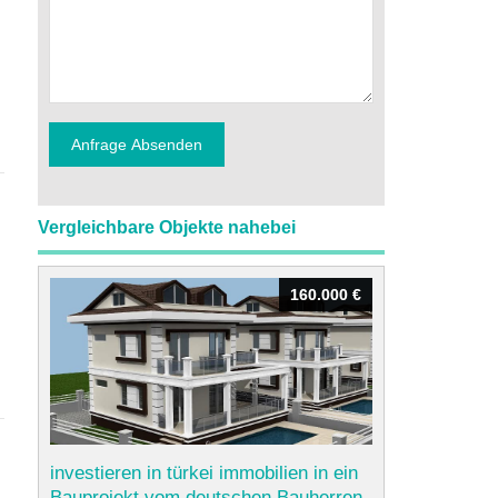
Vergleichbare Objekte nahebei
160.000 €
160.000 €
investieren in türkei immobilien in ein
Bauprojekt vom deutschen Bauherren