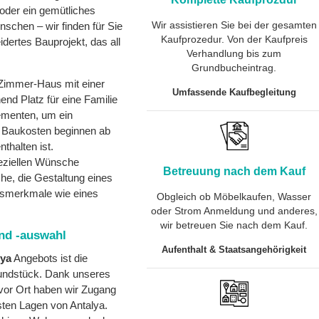
 oder ein gemütliches
Wir assistieren Sie bei der gesamten
nschen – wir finden für Sie
Kaufprozedur. Von der Kaufpreis
dertes Bauprojekt, das all
Verhandlung bis zum
Grundbucheintrag.
 4-Zimmer-Haus mit einer
Umfassende Kaufbegleitung
nd Platz für eine Familie
ementen, um ein
e Baukosten beginnen ab
thalten ist.
peziellen Wünsche
Betreuung nach dem Kauf
he, die Gestaltung eines
ngsmerkmale wie eines
Obgleich ob Möbelkaufen, Wasser
oder Strom Anmeldung und anderes,
wir betreuen Sie nach dem Kauf.
nd -auswahl
Aufenthalt & Staatsangehörigkeit
lya
Angebots ist die
undstück. Dank unseres
vor Ort haben wir Zugang
ten Lagen von Antalya.