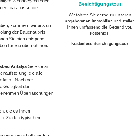
 ruhigen Wohngegend oder
Besichtigungstour
Ihnen, das passende
Wir fahren Sie gerne zu unseren
angebotenen Immobilien und stellen
haben, kümmern wir uns um
Ihnen umfassend die Gegend vor,
holung der Bauerlaubnis
kostenlos.
nnen Sie sich entspannt
Kostenlose Besichtigungstour
aben für Sie übernehmen.
sbau Antalya
Service an
tenaufstellung, die alle
mfasst. Nach der
 Gültigkeit der
angenehmen Überraschungen
en, die es Ihnen
hen. Zu den typischen
gungen eingeholt wurden,