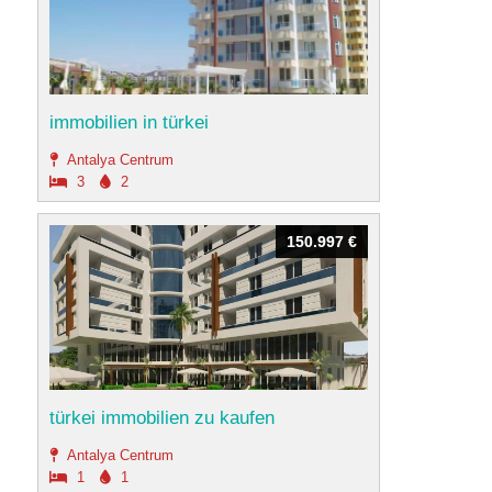
immobilien in türkei
Antalya Centrum
3
2
150.997 €
150.997 €
türkei immobilien zu kaufen
Antalya Centrum
1
1