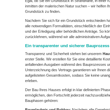
Egal, ob Sie ein Grundstück in Strandnähe, in einer
inmitten der malerischen Natur suchen – wir helfen 
Grundstück zu finden.
Nachdem Sie sich für ein Grundstück entschieden 
alle notwendigen Formalitäten, einschließlich der Ein
und der Erledigung aller behördlichen Anträge. So kö
zurücklehnen, während wir alle administrativen Aufg
Ein transparenter und sicherer Bauprozess
Transparenz und Sicherheit stehen bei unserem
Hau
erster Stelle. Wir erstellen für Sie eine detaillierte Kos
anfallenden Ausgaben während des Bauprozesses u
Unterzeichnung des Vertrags garantieren wir Ihnen die
aufgelisteten Gesamtkosten, sodass Sie keine un
erleben.
Der Bau Ihres Hauses erfolgt in klar definierten Phas
ermöglichen, den Fortschritt jederzeit nachzuvollzie
Bauphasen gehören:
Bauerlaubnis und Rohbau
: Nachdem alle Genehmi