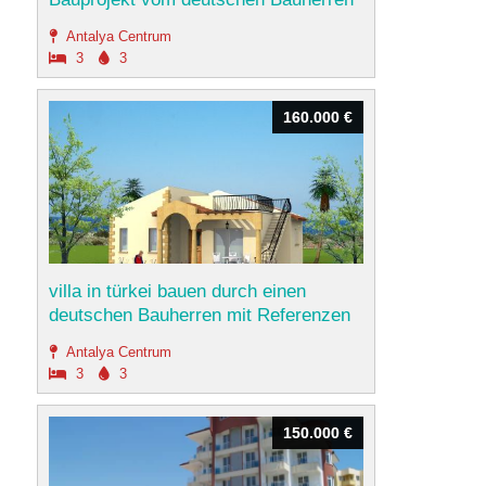
Antalya Centrum
3
3
160.000 €
160.000 €
villa in türkei bauen durch einen
deutschen Bauherren mit Referenzen
Antalya Centrum
3
3
150.000 €
150.000 €