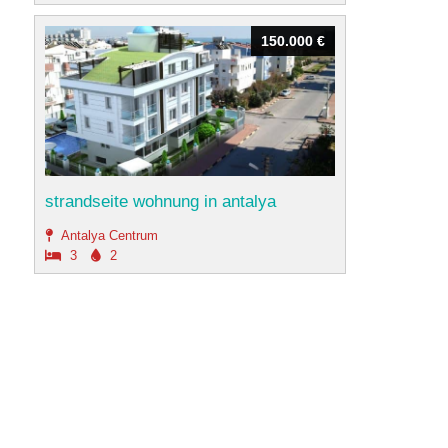
150.000 €
150.000 €
strandseite wohnung in antalya
Antalya Centrum
3
2