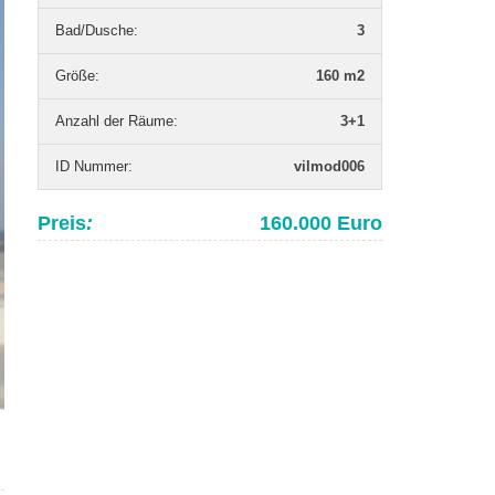
Bad/Dusche
:
3
Grö­ße
:
160 m2
Anzahl der Räume
:
3+1
ID Nummer
:
vilmod006
Preis
:
160.000 Euro