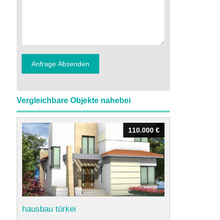
Vergleichbare Objekte nahebei
110.000 €
110.000 €
hausbau türkei