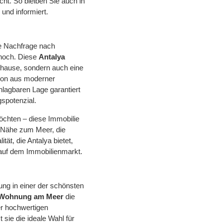
ht. So bleiben Sie auch in
und informiert.
ie Nachfrage nach
 hoch. Diese
Antalya
Zuhause, sondern auch eine
tion aus moderner
hlagbaren Lage garantiert
spotenzial.
öchten – diese Immobilie
ie Nähe zum Meer, die
ät, die Antalya bietet,
auf dem Immobilienmarkt.
ng in einer der schönsten
 Wohnung am Meer
die
er hochwertigen
sie die ideale Wahl für