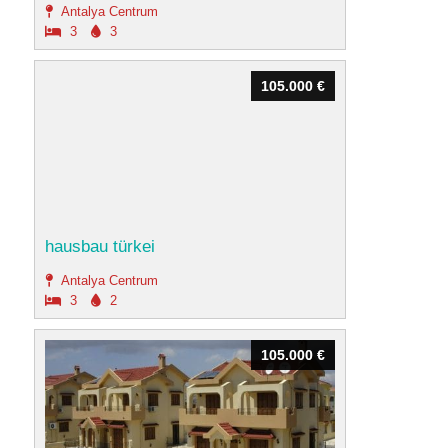
Antalya Centrum
3
3
105.000 €
105.000 €
hausbau türkei
Antalya Centrum
3
2
105.000 €
105.000 €