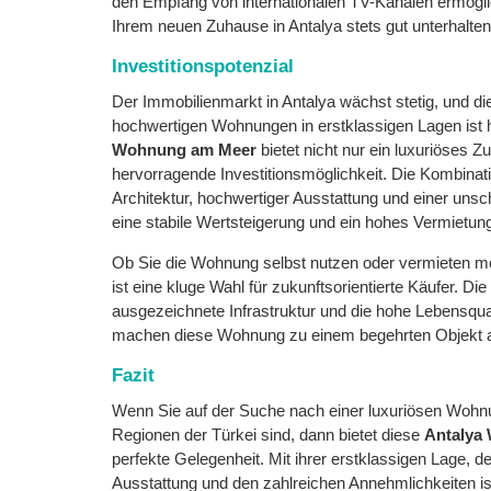
den Empfang von internationalen TV-Kanälen ermöglic
Ihrem neuen Zuhause in Antalya stets gut unterhalten 
Investitionspotenzial
Der Immobilienmarkt in Antalya wächst stetig, und d
hochwertigen Wohnungen in erstklassigen Lagen ist
Wohnung am Meer
bietet nicht nur ein luxuriöses 
hervorragende Investitionsmöglichkeit. Die Kombina
Architektur, hochwertiger Ausstattung und einer unsc
eine stabile Wertsteigerung und ein hohes Vermietung
Ob Sie die Wohnung selbst nutzen oder vermieten m
ist eine kluge Wahl für zukunftsorientierte Käufer. D
ausgezeichnete Infrastruktur und die hohe Lebensqualit
machen diese Wohnung zu einem begehrten Objekt 
Fazit
Wenn Sie auf der Suche nach einer luxuriösen Wohnu
Regionen der Türkei sind, dann bietet diese
Antalya
perfekte Gelegenheit. Mit ihrer erstklassigen Lage, d
Ausstattung und den zahlreichen Annehmlichkeiten ist 