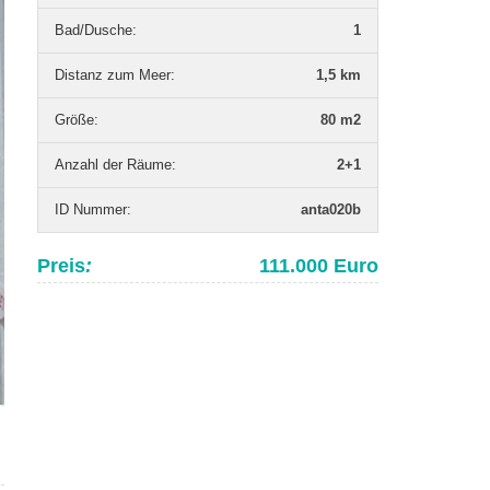
Bad/Dusche
:
1
Distanz zum Meer
:
1,5 km
Grö­ße
:
80 m2
Anzahl der Räume
:
2+1
ID Nummer
:
anta020b
Preis
:
111.000 Euro