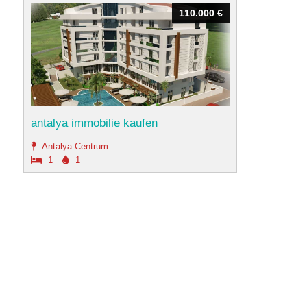
110.000 €
110.000 €
antalya immobilie kaufen
Antalya Centrum
1
1