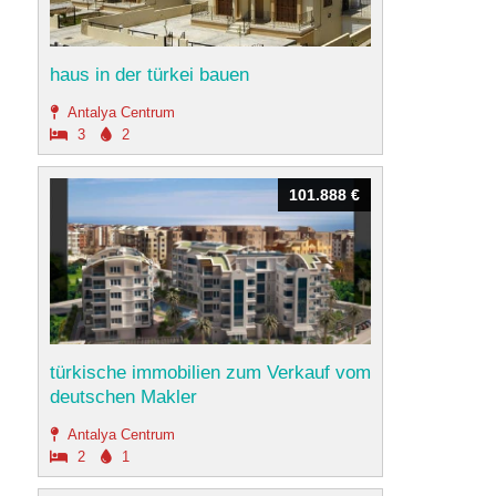
haus in der türkei bauen
Antalya Centrum
3
2
101.888 €
101.888 €
türkische immobilien zum Verkauf vom
deutschen Makler
Antalya Centrum
2
1