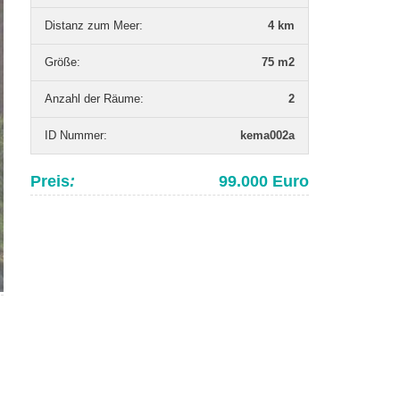
Distanz zum Meer
:
4 km
Grö­ße
:
75 m2
Anzahl der Räume
:
2
ID Nummer
:
kema002a
Preis
:
99.000 Euro