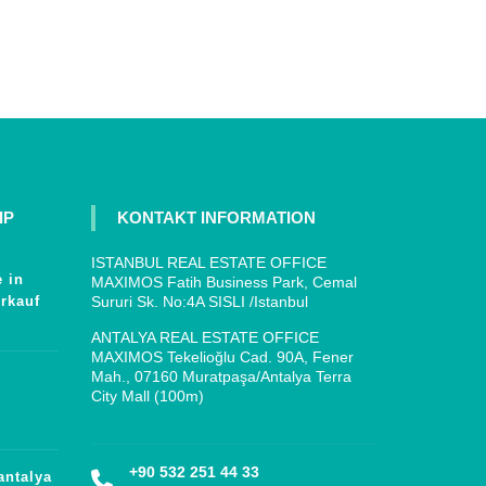
IP
KONTAKT INFORMATION
ISTANBUL REAL ESTATE OFFICE
 in
MAXIMOS Fatih Business Park, Cemal
rkauf
Sururi Sk. No:4A SISLI /Istanbul
ANTALYA REAL ESTATE OFFICE
MAXIMOS Tekelioğlu Cad. 90A, Fener
Mah., 07160 Muratpaşa/Antalya Terra
City Mall (100m)
+90 532 251 44 33
antalya