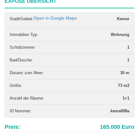
EXPOSE ÜBERSICHT
Open in Google Maps
Stadt/Gebiet:
Kemer
Immobilien Typ
:
Wohnung
Schlafzimmer
:
1
Bad/Dusche
:
1
Distanz zum Meer
:
30 m
Grö­ße
:
73 m2
Anzahl der Räume
:
1+1
ID Nummer
:
kema008a
Preis
:
165.000 Euro