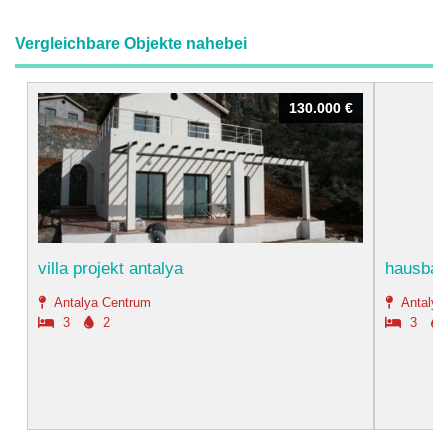
Vergleichbare Objekte nahebei
130.000 €
130.000 €
villa projekt antalya
hausbau 
Antalya Centrum
Antalya
3
2
3