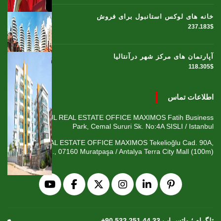
خانه های لوکس استانبول برای فروش
237.183$
آپارتمان های مرکز شهر درآنتالیا
118.305$
اطلاعات تماس
ISTANBUL REAL ESTATE OFFICE MAXIMOS Fatih Business
Park, Cemal Sururi Sk. No:4A SISLI / Istanbul
ANTALYA REAL ESTATE OFFICE MAXIMOS Tekelioğlu Cad. 90A,
Fener Mah., 07160 Muratpaşa / Antalya Terra City Mall (100m)
+90 532 251 44 33 تلگرام ؛ واتس اپ