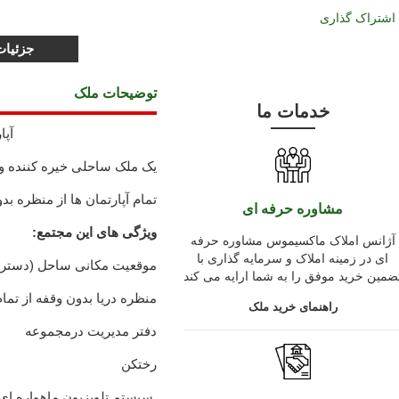
اشتراک گذاری
جزئیا
توضیحات ملک
خدمات ما
آپا
یک ملک ساحلی خیره کننده وا
تمام آپارتمان ها از منظره بد
مشاوره حرفه ای
ویژگی های این مجتمع:
آژانس املاک ماکسیموس مشاوره حرفه
ای در زمینه املاک و سرمایه گذاری با
موقعیت مکانی ساحل (دستر
ضمین خرید موفق را به شما ارایه می کند
منظره دریا بدون وقفه از تمام
راهنمای خرید ملک
دفتر مدیریت درمجموعه
رختکن
سیستم تلویزیون ماهواره ای