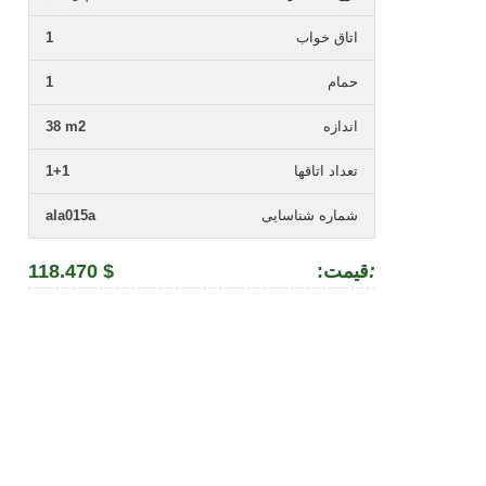
اتاق خواب
1
حمام
1
اندازه
38 m2
تعداد اتاقها
1+1
شماره شناسایی
ala015a
:
:قیمت
118.470 $