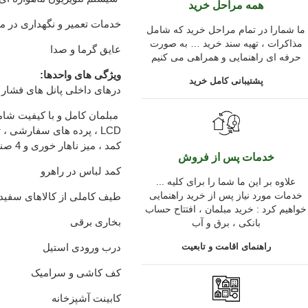
همه مراحل خرید
خدمات تعمیر و نگهداری در م
ما شمارا در تمام مراحل خرید که شامل
مذاکرات ، تهیه سند خرید … به صورت
عایق گرما و صدا
حرفه ای راهنمایی و همراهی می کنیم
ویژگی های واحدها:
پشتیبانی کامل خرید
درهای داخلی پانل های فشار 
LCD ، پرده های سفارشی 
کمد ، میز ناهار خوری و 4 صندلی ، میز و 4 صندلی برای بالکن (یا تراس)
خدمات پس از فروش
کمد لباس در راهرو
... علاوه بر این ما شما را برای کلیه
خدمات مورد نیاز پس از خرید راهنمایی
طیف کاملی از کالاهای سفید 
خواهیم کرد : خرید مبلمان ، افتتاح حساب
بخاری برقی
بانکی ، برق و آب
راهنمای اقامت و تابعیت
درب ورودی استیل
کف کاشی و سرامیک
کابینت آشپزخانه