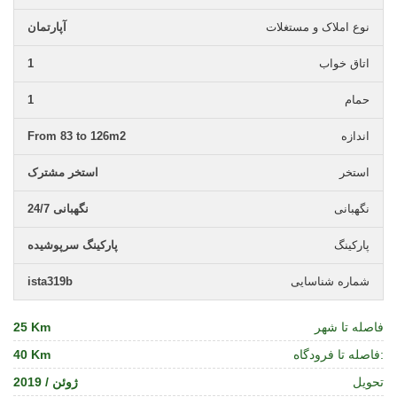
نوع املاک و مستغلات
آپارتمان
اتاق خواب
1
حمام
1
اندازه
From 83 to 126m2
استخر
استخر مشترک
نگهبانی
نگهبانی 24/7
پارکینگ
پارکینگ سرپوشیده
شماره شناسایی
ista319b
فاصله تا شهر
25 Km
فاصله تا فرودگاه:
40 Km
تحویل
ژوئن / 2019