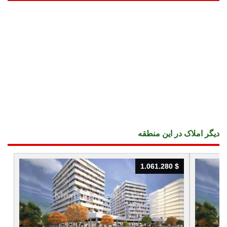
دیگر املاک در این منطقه
1.061.280 $
1.061.280 $