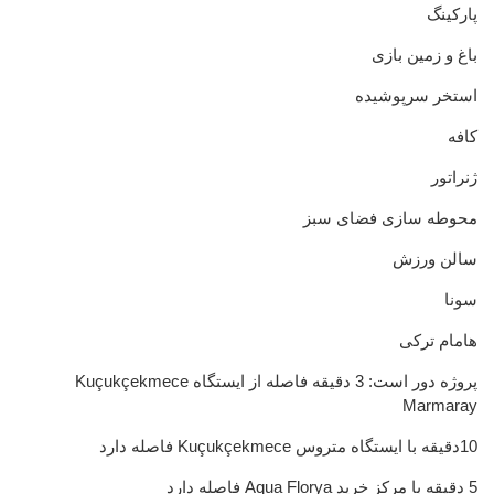
پارکینگ
باغ و زمین بازی
استخر سرپوشیده
کافه
ژنراتور
محوطه سازی فضای سبز
سالن ورزش
سونا
هامام ترکی
پروژه دور است: 3 دقیقه فاصله از ایستگاه Kuçukçekmece
Marmaray
10دقیقه با ایستگاه متروس Kuçukçekmece فاصله دارد
5 دقیقه با مرکز خرید Aqua Florya فاصله دارد