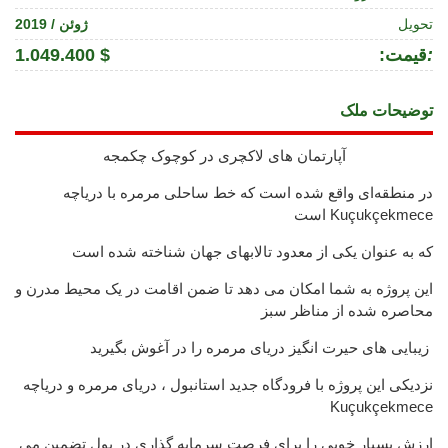
تحویل
ژوئن / 2019
:
:قیمت
1.049.400 $
توضیحات ملک
آپارتمان های لاکچری در کوچوک چکمجه
در منطقه‌ای واقع شده است که خط ساحلی مرمره با دریاچه
Kuçukçekmece است
که به عنوان یکی از معدود تالابهای جهان شناخته شده است
این پروژه به شما امکان می دهد تا ضمن اقامت در یک محیط مدرن و
محاصره شده از مناظر سبز
زیبایی های حیرت انگیز دریای مرمره را در آغوش بگیرید
نزدیکی این پروژه با فرودگاه جدید استانبول ، دریای مرمره و دریاچه
Kuçukçekmece
ارزش بسیار خوبی را برای فرصت سرمایه گذاری در پول تضمین می