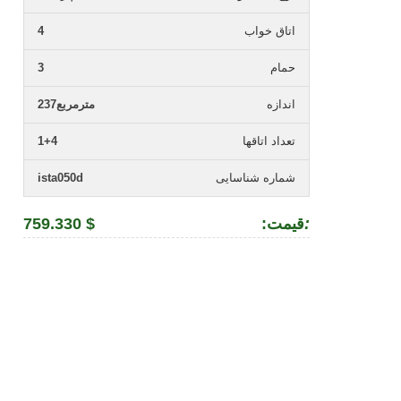
اتاق خواب
4
حمام
3
اندازه
237مترمربع
تعداد اتاقها
1+4
شماره شناسایی
ista050d
:
:قیمت
759.330 $