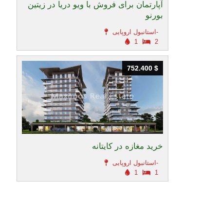
آپارتمان برای فروش با ویو دریا در زیتین
بورنو
استانبول اروپایی-
1
2
752.400 $
752.400 $
خرید مغازه در کایتانه
استانبول اروپایی-
1
1