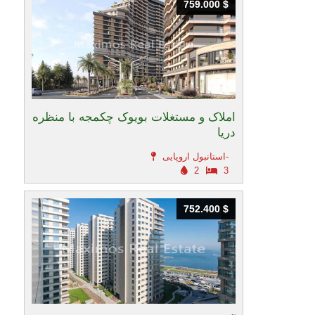
759.000 $
759.000 $
املاک و مستغلات بویوک چکمجه با منظره
دریا
استانبول اروپایی-
2
3
752.400 $
752.400 $