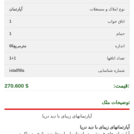
نوع املاک و مستغلات
آپارتمان
اتاق خواب
1
حمام
1
اندازه
66مترمربع
تعداد اتاقها
1+1
شماره شناسایی
ista050a
:
:قیمت
270.600 $
توضیحات ملک
آپارتمانهای زیبای با دید دریا
آپارتمانهای زیبای با دید دریا
آپارتمان های فروشی در استانبول با منظره دریا: خرید ملک در