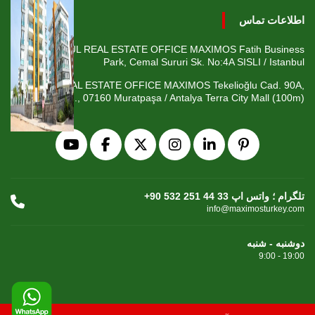
اطلاعات تماس
ISTANBUL REAL ESTATE OFFICE MAXIMOS Fatih Business
Park, Cemal Sururi Sk. No:4A SISLI / Istanbul
ANTALYA REAL ESTATE OFFICE MAXIMOS Tekelioğlu Cad. 90A,
Fener Mah., 07160 Muratpaşa / Antalya Terra City Mall (100m)
+90 532 251 44 33 تلگرام ؛ واتس اپ
info@maximosturkey.com
دوشنبه - شنبه
9:00 - 19:00