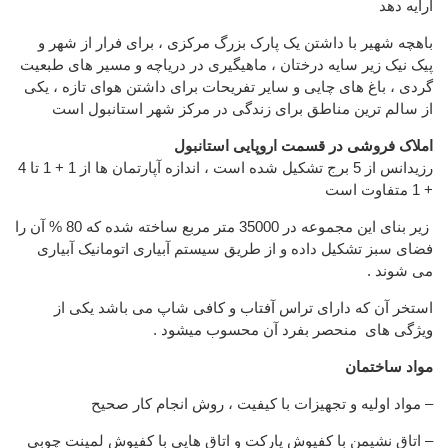
ارایه دهد
باهچه شهیر با داشتن یک پارک بزرگ مرکزی ، برای فرار از شهر و
پیک نیک زیر سایه درختان ، ماهیگیری در دریاچه و مسیر های طبعیت
گردی ، باغ های چایی و سایر تفریحات برای داشتن هوای تازه ، یکی
از سالم ترین مناطق برای زندگی در مرکز شهر استانبول است
املاک فروشی در قسمت اروپایی استانبول
رزیدانس از 5 برج تشکیل شده است ، اندازه آپارتمان ها از 1 + 1 تا 4
+ 1 متفاوت است
زیر بنای این مجموعه در 35000 متر مربع ساخته شده که 80 % آن را
فضای سبز تشکیل داده و از طریق سیستم آبیاری اتومانیک آبیاری
می شوند .
استخر آن که دارای تراس آفتاب و کافی شاپ می باشد یکی از
ویژگی های منحصر بفرد آن محسوب میشود .
مواد ساختمان
– مواد اولیه و تجهیزات با کیفیت ، روش انجام کار صحیح
– اتاق نشیمن با کفپوش پارکت و اتاق هایی با کفپوش لمینت چوبی