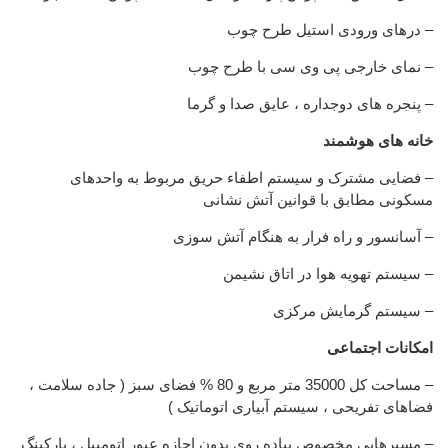
– درهای ورودی استیل طرح چوب
– نمای خارجی پی وی سی با طرح چوب
– پنجره های دوجداره ، عایق صدا و گرما
خانه های هوشمند
– فضایی مشترک و سیستم اطفاء حریق مربوط به واحدهای
مسکونی مطابق با قوانین آتش نشانی
– آسانسور و راه فرار به هنگام آتش سوزی
– سیستم تهویه هوا در اتاق نشیمن
– سیستم گرمایش مرکزی
امکانات اجتماعی
– مساحت کل 35000 متر مربع و 80 % فضای سبز ( جاده سلامت ،
فضاهای تفریحی ، سیستم آبیاری اتوماتیک )
– مسیرهایی مخصوص پیاده روی بدون اجازه عبور اتومبیل ، پارکینگ