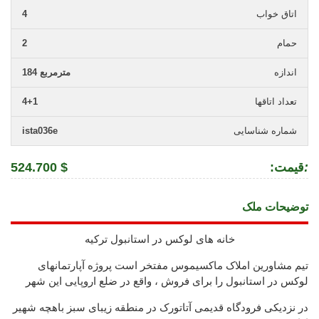
اتاق خواب
4
حمام
2
اندازه
184 مترمربع
تعداد اتاقها
4+1
شماره شناسایی
ista036e
:
:قیمت
524.700 $
توضیحات ملک
خانه های لوکس در استانبول ترکیه
تیم مشاورین املاک ماکسیموس مفتخر است پروژه آپارتمانهای
لوکس در استانبول را برای فروش ، واقع در ضلع اروپایی این شهر
در نزدیکی فرودگاه قدیمی آتاتورک در منطقه زیبای سبز باهچه شهیر