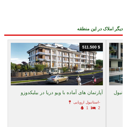
دیگر املاک در این منطقه
511.500 $
511.500 $
تانبول
آپارتمان های آماده با ویو دریا در بیلیکدوزو
استانبول اروپایی-
1
2