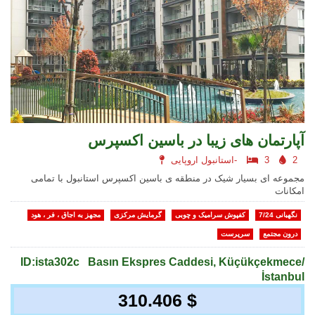
آپارتمان های زیبا در باسین اکسپرس
2
3
استانبول اروپایی-
مجموعه ای بسیار شیک در منطقه ی باسین اکسپرس استانبول با تمامی
امکانات
نگهبانی 7/24
کفپوش سرامیک و چوبی
گرمایش مرکزی
مجهز به اجاق ، فر ، هود
درون مجتمع
سرپرست
ID:ista302c
Basın Ekspres Caddesi, Küçükçekmece/
İstanbul
310.406 $