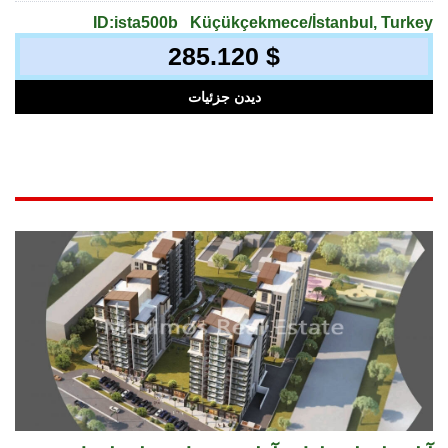
ID:ista500b
Küçükçekmece/İstanbul, Turkey
285.120 $
دیدن جزئیات