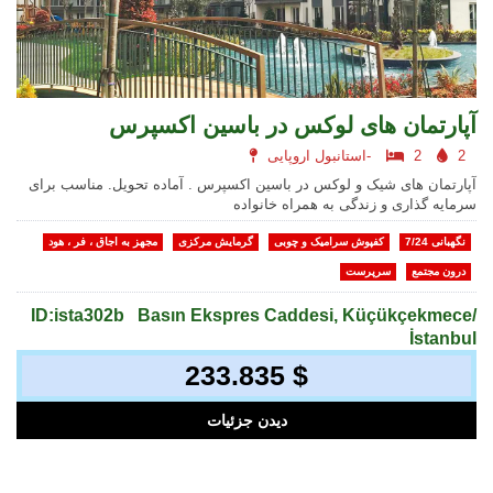
آپارتمان های لوکس در باسین اکسپرس
2
2
استانبول اروپایی-
آپارتمان های شیک و لوکس در باسین اکسپرس . آماده تحویل. مناسب برای
سرمایه گذاری و زندگی به همراه خانواده
نگهبانی 7/24
کفپوش سرامیک و چوبی
گرمایش مرکزی
مجهز به اجاق ، فر ، هود
درون مجتمع
سرپرست
ID:ista302b
Basın Ekspres Caddesi, Küçükçekmece/
İstanbul
233.835 $
دیدن جزئیات