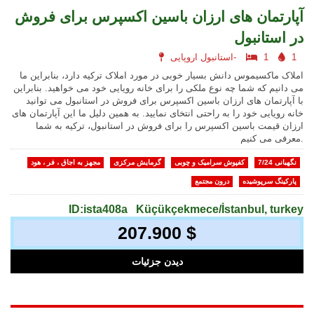
آپارتمان های ارزان باسین اکسپرس برای فروش
در استانبول
1
1
استانبول اروپایی-
املاک ماکسیموس دانش بسیار خوبی در مورد املاک ترکیه دارد، بنابراین ما
می دانیم که شما چه نوع ملکی را برای خانه رویایی خود می خواهید. بنابراین
با آپارتمان های ارزان باسین اکسپرس برای فروش در استانبول می توانید
خانه رویایی خود را به راحتی انتخای نمایید. به همین دلیل ما این آپارتمان های
ارزان قیمت باسین اکسپرس را برای فروش در استانبول، ترکیه به شما
معرفی می کنیم.
نگهبانی 7/24
کفپوش سرامیک و چوبی
گرمایش مرکزی
مجهز به اجاق ، فر ، هود
پارکینگ سرپوشیده
درون مجتمع
ID:ista408a
Küçükçekmece/İstanbul, turkey
207.900 $
دیدن جزئیات