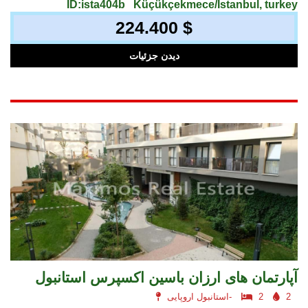
ID:ista404b
Küçükçekmece/İstanbul, turkey
224.400 $
دیدن جزئیات
آپارتمان های ارزان باسین اکسپرس استانبول
2
2
استانبول اروپایی-