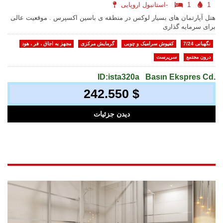
1
1
استانبول اروپایی-
هتل آپارتمان های بسیار لوکس در منطقه ی باسین اکسپرس . موقعیت عالی
برای سرمایه گذاری
نگهبانی 7/24
کفپوش سرامیک و چوبی
گرمایش مرکزی
مجهز به اجاق ، فر ، هود
درون مجتمع
سرپرست
ID:ista320a
Basın Ekspres Cd.
242.550 $
دیدن جزئیات