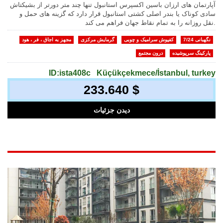
آپارتمان های ارزان باسین اکسپرس استانبول تنها چند متر دورتر از بشیکتاش
سادی کوناک یا بندر اصلی کشتی استانبول قرار دارد که گزینه های حمل و
نقل روزانه را به تمام نقاط جهان فراهم می کند.
نگهبانی 7/24
کفپوش سرامیک و چوبی
گرمایش مرکزی
مجهز به اجاق ، فر ، هود
پارکینگ سرپوشیده
درون مجتمع
ID:ista408c
Küçükçekmece/İstanbul, turkey
233.640 $
دیدن جزئیات