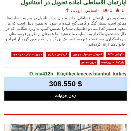
آپارتمان اقساطی آماده تحویل در استانبول
1
1
استانبول اروپایی-
جست وجوی آپارتمان اقساطی آماده تحویل در استانبول در بین وب‌ سایت‌ها
ممکن است بسیار گنگ و گاهی گیج‌ کننده‌ تر شود. به همین دلیل است که ما
متعهد هستیم که ایمنی و اطمینان شما را تضمین کنیم، به ویژه هنگامی که در
حال جستجوی ملک از وب سایت ما هستید. ما همچنان از طریق فرصت‌های
سرمایه‌گذاری مستقیم و غیرمستقیم، یک بزرگراه را به چندین گروه از افراد و
خانواده‌ها ارائه کرده‌ایم.
نگهبانی 7/24
کفپوش سرامیک و چوبی
گرمایش مرکزی
مجهز به اجاق ، فر ، هود
پارکینگ سرپوشیده
درون مجتمع
ID:ista412b
Küçükçekmece/İstanbul, turkey
308.550 $
دیدن جزئیات