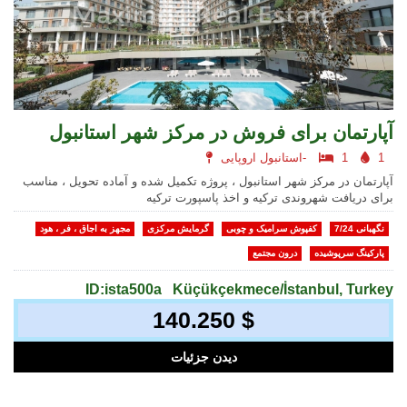
آپارتمان برای فروش در مرکز شهر استانبول
1
1
استانبول اروپایی-
آپارتمان در مرکز شهر استانبول ، پروژه تکمیل شده و آماده تحویل ، مناسب
برای دریافت شهروندی ترکیه و اخذ پاسپورت ترکیه
نگهبانی 7/24
کفپوش سرامیک و چوبی
گرمایش مرکزی
مجهز به اجاق ، فر ، هود
پارکینگ سرپوشیده
درون مجتمع
ID:ista500a
Küçükçekmece/İstanbul, Turkey
140.250 $
دیدن جزئیات