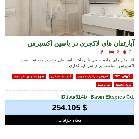
آپارتمان های لاکچری در باسین اکسپرس
2
2
آپارتمان های آماده تحویل با پرداخت اقساطی واقع در منطقه باسین
اکسپرس . مناسب برای سرمایه گذاری
نگهبانی 7/24
کفپوش سرامیک و چوبی
گرمایش مرکزی
مجهز به اجاق ، فر ، هود
درون مجتمع
سرپرست
ID:ista314b
Basın Ekspres Cd.
254.105 $
دیدن جزئیات