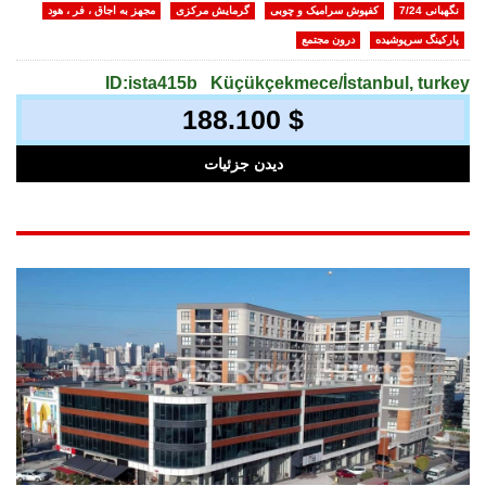
نگهبانی 7/24
کفپوش سرامیک و چوبی
گرمایش مرکزی
مجهز به اجاق ، فر ، هود
پارکینگ سرپوشیده
درون مجتمع
ID:ista415b
Küçükçekmece/İstanbul, turkey
188.100 $
دیدن جزئیات