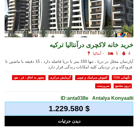
خرید خانه لاکچری درآنتالیا ترکیه
4
5
آنتالیا -
آپارتمان مجلل در دریا ، تنها 150 متر با دریا فاصله دارد ، 15 دقیقه با ماشین تا
فرودگاه و در نزدیکی کلیه امکانات زندگی قرار دارد.
نگهبانی 7/24
کفپوش سرامیک و چوبی
گرمایش مرکزی
مجهز به اجاق ، فر ، هود
درون مجتمع
سرپرست
ID:anta038e
Antalya Konyaalti
1.229.580 $
دیدن جزئیات