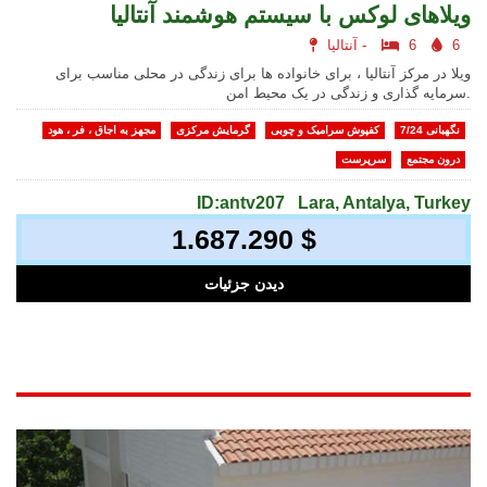
ویلاهای لوکس با سیستم هوشمند آنتالیا
6
6
آنتالیا -
ویلا در مرکز آنتالیا ، برای خانواده ها برای زندگی در محلی مناسب برای
سرمایه گذاری و زندگی در یک محیط امن.
نگهبانی 7/24
کفپوش سرامیک و چوبی
گرمایش مرکزی
مجهز به اجاق ، فر ، هود
درون مجتمع
سرپرست
ID:antv207
Lara, Antalya, Turkey
1.687.290 $
دیدن جزئیات