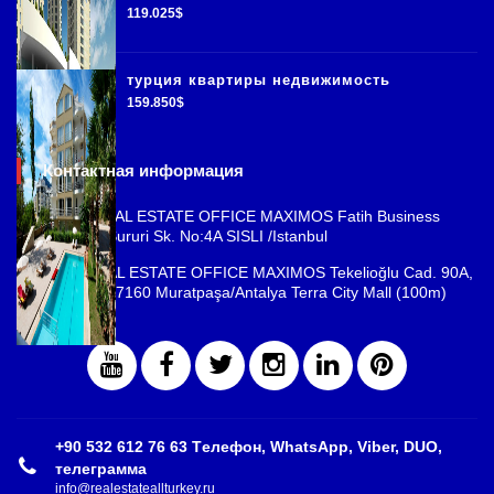
119.025$
турция квартиры недвижимость
159.850$
Контактная информация
ISTANBUL REAL ESTATE OFFICE MAXIMOS Fatih Business
Park, Cemal Sururi Sk. No:4A SISLI /Istanbul
ANTALYA REAL ESTATE OFFICE MAXIMOS Tekelioğlu Cad. 90A,
Fener Mah., 07160 Muratpaşa/Antalya Terra City Mall (100m)
+90 532 612 76 63 Tелефон, WhatsApp, Viber, DUO,
телеграмма
info@realestateallturkey.ru