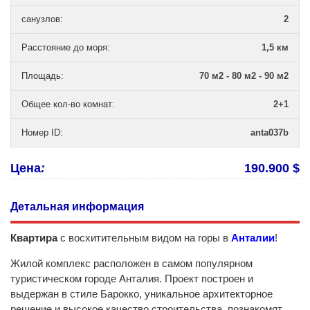
санузлов
:
2
Расстояние до моря
:
1,5 км
Площадь
:
70 м2 - 80 м2 - 90 м2
Общее кол-во комнат
:
2+1
Номер ID
:
anta037b
Цена
:
190.900 $
Детальная информация
Квартира
с восхитительным видом на горы в
Анталии
!
Жилой комплекс расположен в самом популярном
туристическом городе Анталия. Проект построен и
выдержан в стиле Барокко, уникальное архитекторное
решение и высокое качество строительства познакомят