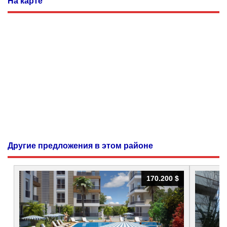
На карте
Другие предложения в этом районе
170.200 $
170.200 $