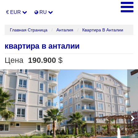
€ EUR
RU
Главная Страница
Анталия
Квартира В Анталии
квартира в анталии
Цена
190.900
$