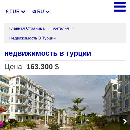
€ EUR
RU
Главная Страница
Анталия
Недвижимость В Турции
недвижимость в турции
Цена
163.300
$