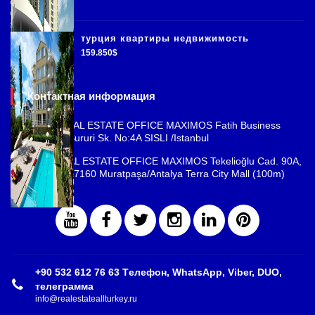
турция квартиры недвижимость
159.850$
Контактная информация
ISTANBUL REAL ESTATE OFFICE MAXIMOS Fatih Business
Park, Cemal Sururi Sk. No:4A SISLI /Istanbul
ANTALYA REAL ESTATE OFFICE MAXIMOS Tekelioğlu Cad. 90A,
Fener Mah., 07160 Muratpaşa/Antalya Terra City Mall (100m)
+90 532 612 76 63 Tелефон, WhatsApp, Viber, DUO,
телеграмма
info@realestateallturkey.ru