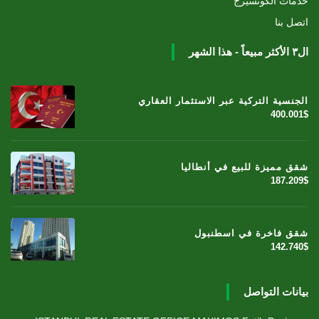
خدمات الكونسيرج
اتصل بنا
ال٣ الأكثر مبيعاً - هذا الشهر
الجنسية التركية عبر الاستثمار العقاري
400.001$
شقق مميزة للبيع في أنطاليا
187.209$
شقق فاخرة في اسطنبول
142.740$
بيانات التواصل