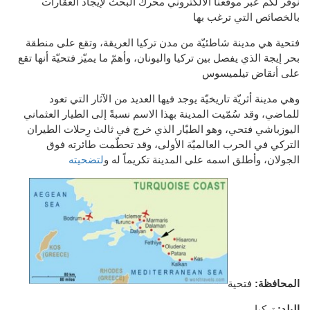
نوفر لكم عبر موقعنا الالكتروني محرك البحث لإيجاد العقارات
بالخصائص التي ترغب بها
فتحية هي مدينة شاطئيّة من مدن تركيا العريقة، وتقع على منطقة
بحر إيجة الذي يفصل بين تركيا واليونان، وأهمّ ما يميّز فتحيّة أنها تقع
على أنقاض تيلميسوس
وهي مدينة أثريّة تاريخيّة يوجد فيها العديد من الآثار التي تعود
للماضي، وقد سُمّيت المدينة بهذا الاسم نسبةً إلى الطيار العثماني
اليوزباشي فتحي، وهو الطيّار الذي خرج في ثالث رِحلات الطيران
التركي في الحرب العالميّة الأولى، وقد تحطّمت طائرته فوق
الجولان، وأطلق اسمه على المدينة تكريماً له و
لتضحيته
المحافظة:
فتحية
البلد:
تركيا