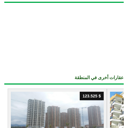
عقارات أخرى في المنطقة
123.525 $
123.525 $