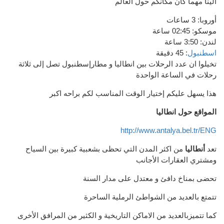
الينا مهما كان مكانكم حول العالم
أوروبا: 3 ساعات
موسكو: 02:45 ساعة
لندن: 3:50 ساعة
اسطنبول
: 45 دقيقة
تخيلوا ان عدد الرحلات بين انطاليا و مطارإسطنبول تصل إلى ثلاثة
رحلات في الساعة الواحدة
هذا يسهل عليكم إختيار الوقت المناسب لكم براحه اكبر
المواقع حول انطاليا
http://www.antalya.bel.tr/ENG
تعد
أنطاليا
من اكثر المدن التي تحظى
بشعبية
كبيرة بين
السياح
و
مشتري العقارات
الأجانب
تحضى
بمناخ
دافئ
و
معتدل على مدار السنة
تتمتع بالعديد من الشواطئ
الرملية الساحرة
كما تتميزبالعديد من الاماكن التاريخية
و
الكثير من
المرافق الأخرى