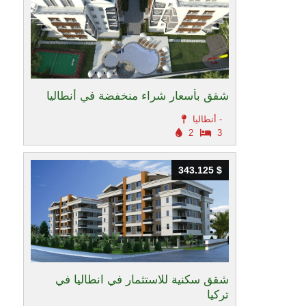
شقق بأسعار شراء منخفضة في أنطاليا
أنطاليا -
2
3
343.125 $
343.125 $
شقق سكنية للاستثمار في انطاليا في
تركيا