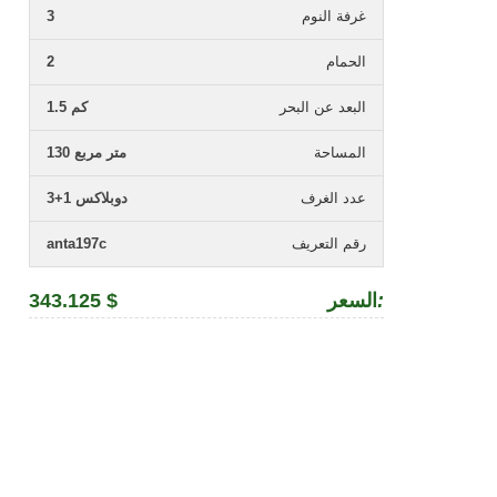
غرفة النوم
3
الحمام
2
البعد عن البحر
1.5 كم
المساحة
130 متر مربع
عدد الغرف
3+1 دوبلاكس
رقم التعريف
anta197c
:
السعر
343.125 $