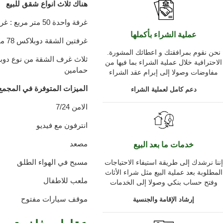
هناك ثلاث انواع شقق للبيع
غرفة واحدة 50 متر مربع : غرفة للعيش ,مطبخ مفتوح , و حمام
عملية الشراء بأكملها
غرفتين الشقة دوبلاكس 78 متر مربع : غرفة للعيش ,مطبخ مفتوح و حمام
.نحن نقوم بمرافقتك و اعطائك المشورة
الاحترافية خلال عملية الشراء بما فيها من
حمامين
مفاوضات وصولا إلى إبرام عقد الشراء
الميزات المتوفرة في المجمع
دعم كامل لعملية الشراء
الامن 7/24
انترفون مع فيديو
مصعد
خدمات ما بعد البيع
مسبح في الهواء الطلق
إننا نرشدك إلى طريقة استيفاء الاحتياجات
المطلوبة بعد عملية البيع مثل شراء الأثاث
ملعب للاطفال
وفتح حساب بنكي وصولا إلى الخدمات
موقف سيارات مفتوح
إرشاد الإقامة والجنسية