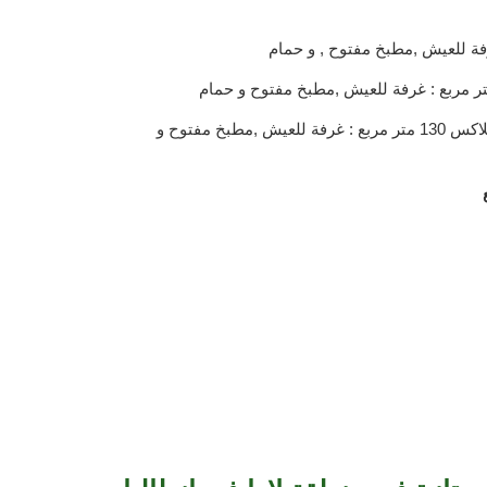
ثلاث غرف الشقة من نوع دوبلاكس 130 متر مربع : غرفة للعيش ,مطبخ مفتوح و