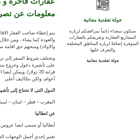
عقارات فاخرة و م
معلومات عن تصريح
جولة تفقدية مجانية
سنكون سعداء دائماً بمرافقتكم لزيارة
يتم إعطاء صاحب العقار الاقام
المشاريع العقارية وتعريفكم بالعقارات
والعودة كما يشاء ، ومن خلال 
المتوفرة إضافةً لزيارة المناطق المختلفة
والاولاد) ومنحهم حق اقامة سن
والتعرف عليها
وتختلف شروط السفر إلى ترك
جولة تفقدية مجانية
على تأشيرة دخول وخروج متعد
قرابة 20 دولارا. ويمك
أعوام، ولكن بتكاليف أعلى
الدول التى لا تحتاج إلى تأشير
المغرب – قطر – لبنان – ليبيا
عن انطاليا
أنطاليا أو تسمى ايضا عروس ا
تعتبر إحدي أجمل الوجهات ال