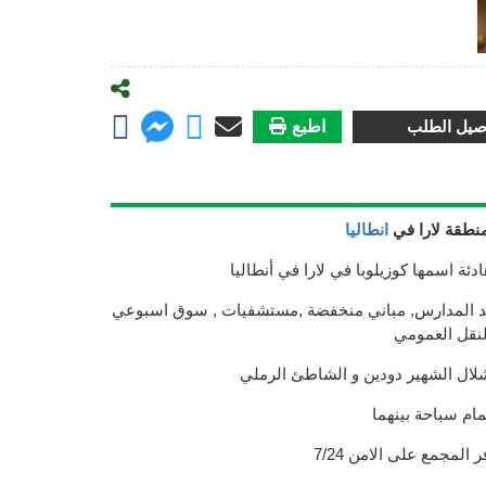
صيل الطلب
اطبع
نطقة لارا في
انطاليا
ة اسمها كوزيلوبا في لارا في أنطاليا
جد المدارس, مباني منخفضة ,مستشفيات , سوق اسبوعي
نقل العمومي
لال الشهير دودين و الشاطئ الرملي
مام سباحة بينهما
المجمع على الامن 7/24