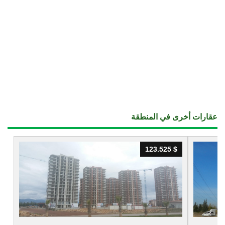
عقارات أخرى في المنطقة
123.525 $
123.525 $