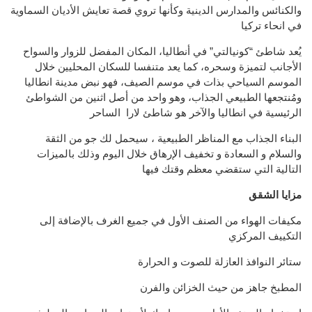
والكنائس والمدارس الدينية وكأنها تروي قصة تعايش الأديان السماوية
في انحاء تركيا
يُعد شاطئ “كونيالتي” في أنطاليا، المكان المفضل للزوار والسواح
الأجانب لتميزة وسحره، كما يعد متنفسا للسكان المحليين خلال
الموسم السياحي بذات في موسم الصيف، فهو نبض مدينة انطاليا
ومُنتجعها الطبيعي الجذاب، وهو واحد من أصل اثنين من الشواطئ
الرئيسية في انطاليا والآخر هو شاطئ لارا الساحر
البناء الجذاب مع المناظر الطبيعية ، سيحمل لك جو من الثقة
والسلام و السعادة و تخفيف الإرهاق خلال اليوم وذلك بالميزات
التالية التي ستقضي معظم وقتك فيها
مزايا الشقق
مكيفات الهواء من الصنف الأول في جميع الغرف بالإضافة إلى
التكييف المركزي
ستائر النوافذ العازلة للصوت و الحرارة
المطبخ جاهز من حيث الخزائن والفرن