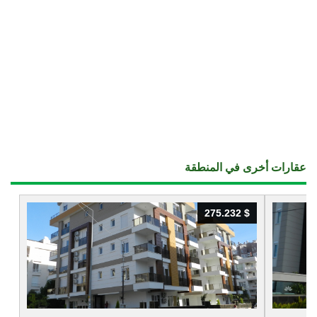
عقارات أخرى في المنطقة
275.232 $
275.232 $