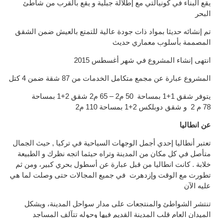
يقع البناء في كونيالتي مع إطلالة جبلية و يقع بالقرب من شاطئ
البحر
تم إنشائه حديثا بمواد ذات جودة عالية للتمتع بالعيش ضمن الشقق
المصممة بأسلوب معماري حديث
انتهى إنشاء المشروع في شهر أغسطس 2015
المشروع عبارة عن مجمع متكامل الخدمات من 87 شقة ضمن 4 كتل
يتوفر شقق 1+1 بمساحة 50 م2 – 65 م2 شقق 2+1 بمساحة
78 م 2 و شقق دوبلكس 2+1 بمساحة 110 م2
عن انطاليا
تعتبر أنطاليا إحدي أجمل الوجهات السياحية في تركيا , حيث الجمال
متأصل في كل مكان من المدينة وتراه حيثما اتجه نظرك و الطبيعة
خلابة . كانت انطاليا من قبل عبارة عن أسطول بحري كبير، ومن ثم
تطورت مع الوقت وإزدهرت في جميع المجالات حتى وصلت لما هي
عليه الآن
تنتشر الشواطئ والمنتجعات على مدار سواحل المدينة، ويشكل
الميدان العام قلب المدينة القديم فيها وحوله تتآلف المساجد