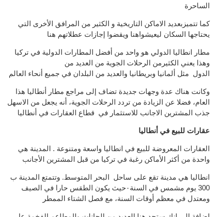
الساحرة
كما تتميزبعديد الاماكن التاريخية
و
الكثير من
المرافق الأخرى
التي
يحتاجها
السكان ليعيشوا
هنا
ويقضوا إجازات عطلاتهم هنا
مطار انطاليا الدولي
هو واحد
من أفضل
المطارات الدولية
في
تركيا
و
هذا يعني الكثيرمن ال
رحلات الجوية من
العديد من
الدول مثل
ألمانيا وبريطانيا
و
العديد من البلدان
في جميع أنحاء العالم
وكانت هناك عدة
وجهات جديدة
تضاف إلى
مراجع
مطار
أنطاليا
هذا
العام
، فضلا عن
الزيادة
من
تردد
الرحلات الجوية
،
أنه
يجعل من الاسهل
جذب
المشترين الاجانب للاستثمار في قطاع العقارات في أنطاليا
عقارات للبيع في أنطاليا
العقارات المعروضة للبيع في انطاليا واسعة ومتنوعة . المدينة هي
واحدة من أكثر الأماكن رغبة في تركيا من قبل المشترين الأجانب
انطاليا هي مدينة تقع على ساحل البحر المتوسط. وتتمتع المدينة ب
300 يوم مشمس في السنة٠حيث يكون الطقس حارا في الصيف
ومعتدل في معظم أوقات السنة، مع فصل الشتاء الممطر
إضافة إلى انك ستجد هنا العديد من الحانات والمطاعم الفخمة على