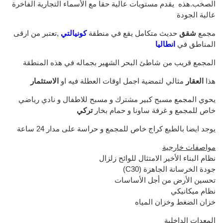
الصخب.هذه يقدم مستويات عالية حقا مع الأسماء التجارية الفاخرة
عالية الجودة
مجمع
شقق
حديث متكامل يقع في منطقة
كونيالتي
,
تعتبر من ارقى
المناطق في
انطاليا
المجمع قريب من شاطئ البحر الشهير بجماله في هذه المنطقة
هذا
العقار
مثالي لتمضية اجمل اوقات العطلة فيه او
الاستثمار
يحوي المجمع مسبح كبير مشترك و مسبح للاطفال و نادي رياضي
خاص للمجمع و غرفة ساونا و حمام بخار
تركي
يوجد ايضا بالطبع كراج خاص للمجمع و حراسة على مدار 24 ساعة
مواصفات خارجية
نظام البناء الأخير الامتثال للوائح زلزال
(C30) جودة الخرسانة الجاهزة
تحسين الأرض من أجل الأساسات
نظام ميكانيكي
خزان الضغط وخزان المياه
المعدات الداخلية