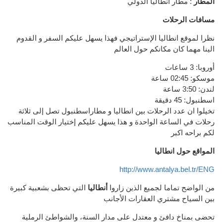
المطار
: مطار أنطاليا الدولي
مسافات الرحلات
نظرا لموقع انطاليا الإستراتيجي فهذا يسهل عليكم السفر و القدوم
الينا مهما كان مكانكم حول العالم
أوروبا: 3 ساعات
موسكو: 02:45 ساعة
لندن: 3:50 ساعة
اسطنبول: 45 دقيقة
تخيلوا ان عدد الرحلات بين انطاليا و مطاراسطنبول تصل إلى ثلاثة
رحلات في الساعة الواحدة و هذا يسهل عليكم إختيار الوقت المناسب
لكم براحه اكبر
المواقع حول انطاليا
http://www.antalya.bel.tr/ENG
من الواضح
تماما
لجميع
الذين زاروا
أنطاليا
التي
تحظى بشعبية
كبيرة
بين
السياح
مشتري العقارات
الأجانب
تحضى
بمناخ
دافئ
و
معتدل على مدار السنة
، والشواطئ
الرملية