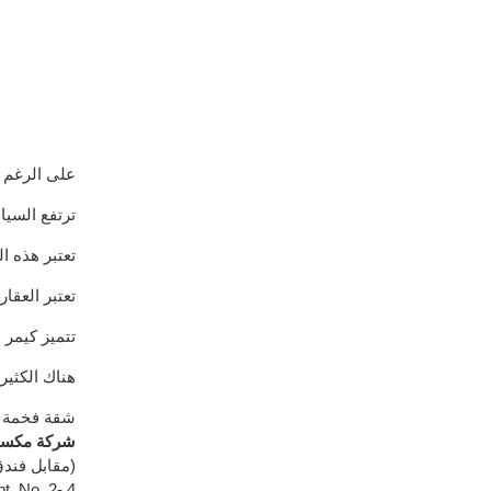
على الرغم 
ترتفع ا
لسيا
تعتبر هذه ا
تعتبر العقا
تتميز كيمر 
هناك
الكثير
شقة فخمة ل
(شركة مكسي
Çağlayan Mah. Adi Güzel Sok. (The Ottoman City Hotel مقابل فندق)
t. No. 2- 4