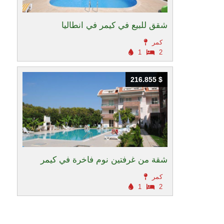
شقق للبيع في كيمر في انطاليا
كمر
1
2
216.855 $
216.855 $
شقة من غرفتين نوم فاخرة في كيمر
كمر
1
2