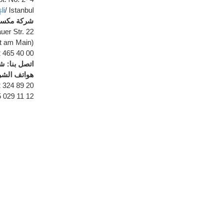
li
/ Istanbul
(شركة مكسي
uer Str. 22
t am Main)
2 465 40 00
اتصل بنا: 
هواتف الشر
2 324 89 20
5 029 11 12