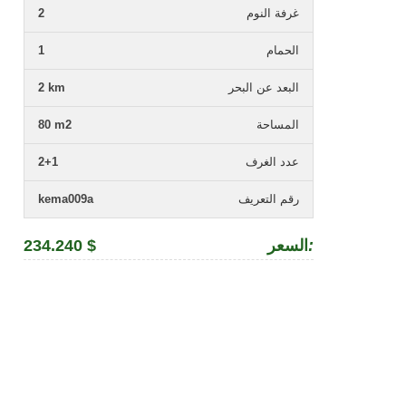
غرفة النوم
2
الحمام
1
البعد عن البحر
2 km
المساحة
80 m2
عدد الغرف
2+1
رقم التعريف
kema009a
:
السعر
234.240 $