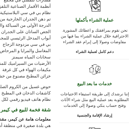
أنظمة الأقمار الصناعية التلف
نظام بي في سي البلاستيكية ذ
تم دهن الجدران الخارجية من 
عملية الشراء بأكملها
الدرجة الأولى من السباكة والم
.نحن نقوم بمرافقتك و اعطائك المشورة
الجص الساتان على الجدران ا
الاحترافية خلال عملية الشراء بما فيها من
أبواب المدخل الرئيسي للمجم
مفاوضات وصولا إلى إبرام عقد الشراء
بي في سي مزدوجة الزجاج لل
المغاسل والمرايا و المرحاض 
دعم كامل لعملية الشراء
سخانات المياه سيمنز
الأرضيات من السيراميك للمن
مكيفات الهواء في كل غرفة
خزائن المطبخ مصنوع من خشب
خدمات ما بعد البيع
حوض غسيل من الكروم الصل
كاشفات الدخان في المطبخ
إننا نرشدك إلى طريقة استيفاء الاحتياجات
نظام هاتف فيديو رقمي لكل 
المطلوبة بعد عملية البيع مثل شراء الأثاث
وفتح حساب بنكي وصولا إلى الخدمات
شقة فخمة للبيع في كيمر
إرشاد الإقامة والجنسية
معلومات هامة عن كيمر، مق
هي بلدة صغيرة
في منطقة
أن