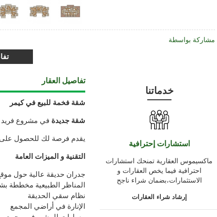
مشاركة بواسطة
تفا
تفاصيل العقار
خدماتنا
شقة فخمة للبيع في كيمر
شقة جديدة
في مشروع فريد 
يقدم فرصة لك للحصول على م
استشارات إحترافية
التقنية و الميزات العامة
ماكسيموس العقارية تمنحك استشارات
احترافية فيما يخص العقارات و
جدران حديقة عالية حول موقع 
الاستثمارات،بضمان شراء ناجح
المناظر الطبيعية مخططة بشكل
نظام سقي الحديقة
إرشاد شراء العقارات
الإنارة في أراضي المجمع
مسارات للمشي في مجمع