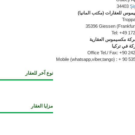
34403
Şiş
موس للعقارات (مكتب المانيا
Troppa
35396 Giessen (Frankfur
Tel: +49 17
شركة مكسيموس العقارية
كة في تركيا
Office Tel./ Fax: +90 24
Mobile (whatsapp,viber,tango) : + 90 53
نوع آخر للعقار
مزايا العقار