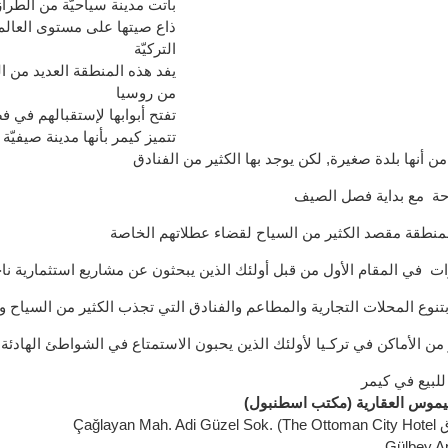
باتت مدينة سياحيّة من الطرا
ذاع صيتها على مستوى العالم 
التركيّة
يفد هذه المنطقة العديد من ال
من روسيا
تفتح أبوابها لإستقبالهم في 
تتميز كيمر بأنها مدينة صيفيّة ب
من
أنها
بلدة صغيرة,
لكن يوجد بها الكثير من
الفنادق
حة
مع بداية فصل الصيف
لمنطقة مقصد الكثير من السياح لقضاء ع
طلاتهم
الخاصة
رات
في المقام الأول
من قبل
أولئك الذين يبحثون عن مشاريع
استثمارية نا
بتنوع
المحلات التجارية
والمطاعم والفنادق التي تجذب الكثير من السياح و
 من الأماكن
في
تركـ
يا
لأولئك
الذين
يحبون الاستمتاع في
الشواطئ الهادئة
لبيع في كيمر
موس العقارية (مكتب اسطنبول
Gülbey Ap