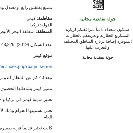
تتمتع بطقس رائع ومعتدل
وم
مقاطعة
:
كيمر
جولة تفقدية مجانية
الدولة
:
تركيا
سنكون سعداء دائماً بمرافقتكم لزيارة
المنطقة
:
منطقة البحر الأبي
المشاريع العقارية وتعريفكم بالعقارات
المتوفرة إضافةً لزيارة المناطق المختلفة
عدد السكان
(
2019):
43,226
والتعرف عليها
موقع
كيمر
جولة تفقدية مجانية
http://www.kemerholiday.com/en/index.php؟page=kemer
تبعد 40 كم
عن
المطار
الدولي
تتميز كيمر بشاطئها ال
حصوي
تعتبر مدينة كيمر في تركيا واح
تعني تسميتها الحزام وذلك لأن
العام
كانت تعتبر قديماً قرية صغيرة