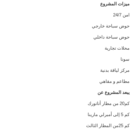
ميزات المشروع
24/7 امن
حوض سباحة خارجي
حوض سباحة داخلي
محلات تجارية
سونا
مركز لياقة بدنية
مطاعم و مقاهي
يبعد المشروع عن
كم20 من مطار أتاتورك
كم 5 إلى أمبرلي مارينا
كم 25من المطار الثالث