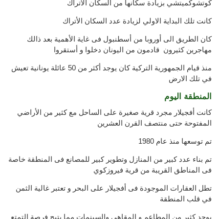
كوتشوكميتشي بزيادة سكانها من السكان الأتراك
كانت تلك البداية الاولي لزيادة عدد السكان الأتراك
كان الطريق الى أوروبا من أسطنبول فى غاية الأهمية بعد ذالك
مهاجرين كثيرون قادمون من اليونان دخلوا و أستقروا
منذ قيام الجمهورية التركية كان يوجد أكثر من 50 عائلة يونانية تعيش
في تلك الارض
المنطقة اليوم
كانت أفجيلار مجرد قرية صغيرة على الساحل مع كثير من الأراضي
المفتوحة حتى منتصف القرن العشرين
تم توسعها منذ عام 1980
تم بناء عدد كبير من المنازل وتطوير كبير للمصانع فى المنطقة خاصة
فى المناطق القريبة من قرية فيروزكوي
تطل العقارات الموجودة فى أفجيلار على البحر و تعتبر غالية الثمن
في قلب المنطقة
يوجد كثير من المطاعم و المقاهي والسينمات مما يتيح فرصة التمتع