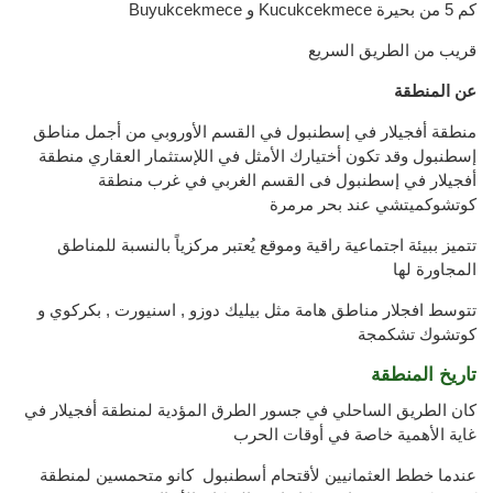
كم 5 من بحيرة
Kucukcekmece
Buyukcekmece و
قريب من الطريق السريع
عن المنطقة
منطقة أفجيلار في إسطنبول في القسم الأوروبي من أجمل مناطق
إسطنبول وقد تكون أختيارك الأمثل في اللإستثمار العقاري منطقة
أفجيلار في إسطنبول فى القسم الغربي في غرب منطقة
كوتشوكميتشي عند بحر مرمرة
تتميز ببيئة اجتماعية راقية وموقع يُعتبر مركزياً بالنسبة للمناطق
المجاورة لها
تتوسط افجلار مناطق هامة مثل بيليك دوزو , اسنيورت , بكركوي و
كوتشوك تشكمجة
تاريخ المنطقة
كان الطريق الساحلي في جسور الطرق المؤدية لمنطقة أفجيلار في
غاية الأهمية خاصة في أوقات الحرب
عندما خطط العثمانيين لأقتحام أسطنبول كانو متحمسين لمنطقة