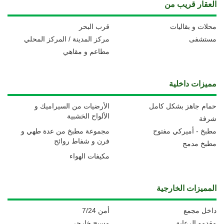
العقار قريب من
محلات و بقاليات
قرب البحر
مستشفى
مركز المدينة / المركز المحلي
مطاعم و مقاهي
مميزات داخلية
حمام جاهز بشكل كامل
الأرضيات من السيراميك و
الألواح الخشبية
شرفة
مطبخ - أميركي مفتوح
مجموعة مطبخ من عدة طهي و
فرن و شفاط روائح
مطبخ مدمج
مكيفات الهواء
المميزات الخارجية
داخل مجمع
أمن 7/24
مقدمو الرعاية
مسبح خارجي