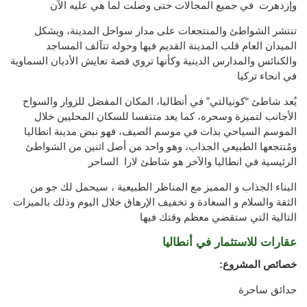
وإزدهرت في جميع المجالات حتى وصلت لما هي عليه الآن
تنتشر الشواطئ والمنتجعات على مدار سواحل المدينة، ويشكل
الميدان العام قلب المدينة القديم فيها وحوله تتآلف المساجد
والكنائس والمدارس الدينية وكأنها تروي قصة تعايش الأديان السماوية
في انحاء تركيا
يُعد شاطئ “كونيالتي” في أنطاليا، المكان المفضل للزوار والسواح
الأجانب لتميزة وسحره، كما يعد متنفسا للسكان المحليين خلال
الموسم السياحي بذات في موسم الصيف، فهو نبض مدينة انطاليا
ومُنتجعها الطبيعي الجذاب، وهو واحد من أصل اثنين من الشواطئ
الرئيسية في انطاليا والآخر هو شاطئ لارا الساحر
البناء الجذاب و المميز مع المناظر الطبيعية ، سيحمل لك جو من
الثقة والسلام و السعادة و تخفيف الإرهاق خلال اليوم وذلك بالميزات
التالية التي ستقضي معظم وقتك فيها
عقارات للاستثمار في أنطاليا
خصائص المشروع:
حدائق ساحرة