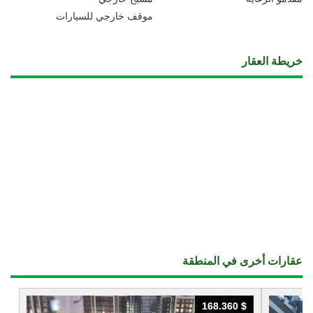
موقف خارجي للسيارات
خريطة العقار
عقارات أخرى في المنطقة
168.360 $
168.360 $