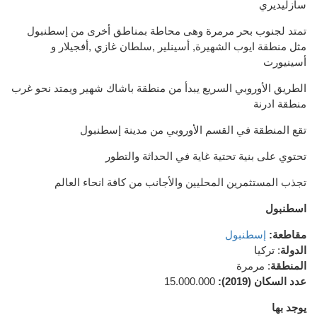
سازليديري
تمتد لجنوب بحر مرمرة وهى محاطة بمناطق أخرى من إسطنبول
مثل منطقة ايوب الشهيرة, أسينلير ,سلطان غازي ,أفجيلار و
أسينيورت
الطريق الأوروبي السريع يبدأ من منطقة باشاك شهير ويمتد نحو غرب
منطقة ادرنة
تقع المنطقة في القسم الأوروبي من مدينة إسطنبول
تحتوي على بنية تحتية غاية في الحداثة والتطور
تجذب المستثمرين المحليين والأجانب من كافة انحاء العالم
اسطنبول
مقاطعة
:
إسطنبول
الدولة
:
تركيا
المنطقة
:
مرمرة
عدد السكان
(
2019):
15.000.000
يوجد بها