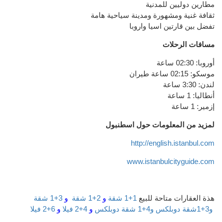
مطارين دوليين
للمدنية
ثقافة غنية
ومشهورة
ومدينة سياحية هامة
تفضل بين قارتين اسيا واروبا
مسافات
الرحلات
أوروبا
:
02:30
ساعة
موسكو
:
02:15
ساعة طيران
لندن
:
3:30
ساعة
أنطاليا
:
1
ساعة
إزمير
:
1
ساعة
لمزيد من المعلومات حول اسطنبول
http://english.istanbul.com
www.istanbulcityguide.com
هذة العقارات متاحة للبيع
1+1 شقة
و
2+1 شقة
و
3+1 شقة
و3+1شقة دوبلكس
و4+1 شقة دوبلكس
و
4+2 فيلا
و
6+2 فيلا