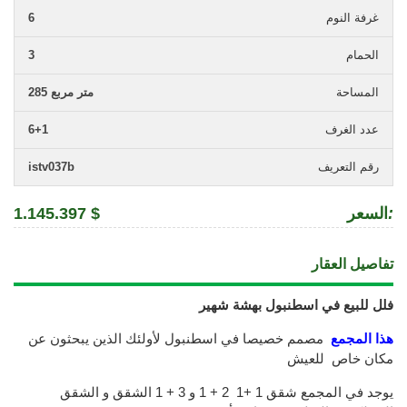
غرفة النوم
6
الحمام
3
المساحة
285 متر مربع
عدد الغرف
6+1
رقم التعريف
istv037b
:
السعر
1.145.397 $
تفاصيل العقار
فلل للبيع في اسطنبول بهشة شهير
هذا المجمع
مصمم خصيصا في اسطنبول لأولئك الذين يبحثون عن
مكان خاص للعيش
يوجد في المجمع شقق 1 +1 2 + 1 و 3 + 1 الشقق و الشقق