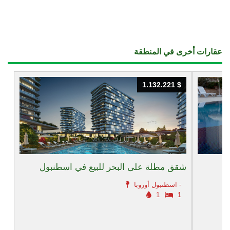
عقارات أخرى في المنطقة
1.132.221 $
1.132.221 $
شقق مطلة على البحر للبيع في اسطنبول
اسطنبول أوروبا -
1
1